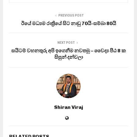
PREVIOUS POST
ඊයේ මධ්‍යම රාත්‍රියේ සිට නාඩු 70යි-සම්බා 80යි
NEXT POST
සයිටම් වහනතුරු අපි ඉගෙනීම නවතමු – වෛද්‍ය පීඨ 8 ක
සිසුන් දන්වලා
Shiran Viraj
RELATED POSTS