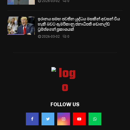
2026-03-02
0
ඉරානය සමඟ පවතින යුද්ධය මසකින් අවසන් විය
හැකි බවට ඇමරිකානු ජනාධිපති ඩොනල්ඩ්
ට්‍රම්ප්ගෙන් ප්‍රකාශයක්
2026-03-02
0
FOLLOW US