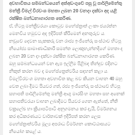
අවභාවිතය සම්බන්ධයෙන් අත්අඩංගුවේ පසු වූ පාර්ලිමේන්තු
මන්ත්‍රී විමල් වීරවංශ මහතා ලබන 20 වනදා දක්වා අද යළි
රක්ෂිත බන්ධනාගාරගත කෙරිණ.
ඒ, හිටපු මන්ත්‍රීවරයා කොටුව මහේස්ත්‍රාත් ලංකා ජයරත්න
මෙනවිය හමුවට අද ඉදිරිපත් කීරීමෙන් අනතුරුව ය.
නඩුවේ දෙවන සැකකරු වන රාජ්‍ය ඉංජිනේරු සංස්ථාව හිටපු
නියෝජ්‍ය සාමාණාධිකාරී සමන්ත ලොකුහැන්නදිගේ මහතා ද
ලබන 20 වන දා දක්වා රක්ෂිත බන්ධනාගාරගත කෙරිණ.
ඔහු සම්බන්ධයෙන් වන ඇප ඉල්ලීම පිළිබඳ තීන්දුව එදිනට
නිකුත් කරන බව ද මහේස්ත්‍රෙත්වරිය සඳහන් කළා ය.
විමල්වීරවංශ මහතා අවභාවිත කළ බව කියන වාහන 40 ඔහු
වෙත ලබා දීමට පියවර ගත්, රජ්‍ය ඉංජිනේරු සංස්ථාවේ හිටපු
සභාපති පාර්ලිමේන්තු මන්ත්‍රී ආශු මාරසිංහ මහතා සහ අනෙක්
සභාපතිවරයා වාහන ලබාදීමට පියවර ගෙන ඇත්තේ, නීති
චක්‍රලේඛ හා ක්‍රියාපටිපාටි අනුගමනය කර දැයි, විමර්ශනය
කර අධිකරණයට වාර්තාවක් ඉදිරිපත් කරන ලෙස
මහේස්ත්‍රාත්වරිය මූල්‍ය අපරාධ විමර්ශන කොට්ඨාසයට
නියෝග කළේ ය.