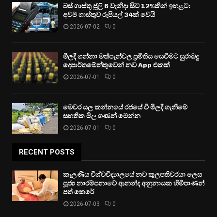
බස් ගාස්තු ජූලි 6 වැනිදා සිට 12%කින් ඉහළට:
අවම ගාස්තුව රුපියල් 34ක් වෙයි
2026-07-02
0
මිලදී ගන්නා මත්පැන්වල ප්‍රමිතිය සෙවීමට සුරාබදු
දෙපාර්තමේන්තුවෙන් නව App එකක්
2026-07-01
0
මෙවර යල කන්නයේ රජයේ වී මිලදී ගැනීමේ
සහතික මිල ගණන් මෙන්න
2026-07-01
0
RECENT POSTS
කැලණිය විශ්වවිද්‍යාලයේ නව කුලපතිවරයා ලෙස
පූජ්‍ය නාරම්පනාවේ ආනන්ද අනුනායක හිමිපාණන්
පත් කෙරේ
2026-07-03
0