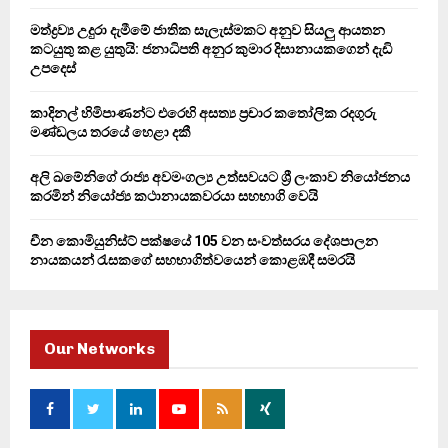
C
මත්ද්‍රව්‍ය උදුරා දැමීමේ ජාතික සැලැස්මකට අනුව සියලු ආයතන
කටයුතු කළ යුතුයි: ජනාධිපති අනුර කුමාර දිසානායකගෙන් දැඩි
H
උපදෙස්
කාදිනල් හිමිපාණන්ට එරෙහි අසත්‍ය ප්‍රචාර කතෝලික රදගුරු
මණ්ඩලය තරයේ හෙළා දකී
අලි ඛමේනිගේ රාජ්‍ය අවමංගල්‍ය උත්සවයට ශ්‍රී ලංකාව නියෝජනය
කරමින් නියෝජ්‍ය කථානායකවරයා සහභාගි වෙයි
චීන කොමියුනිස්ට් පක්ෂයේ 105 වන සංවත්සරය දේශපාලන
නායකයන් රැසකගේ සහභාගිත්වයෙන් කොළඹදී සමරයි
Our Networks