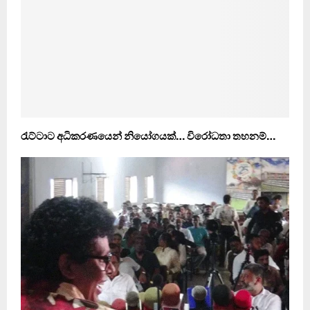
රැට්ටාට අධිකරණයෙන් නියෝගයක්… විරෝධතා තහනම්…