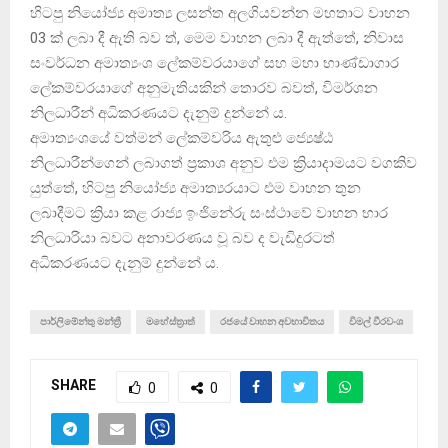
හිටපු නියෝජ්‍ය අමාත්‍ය ලසන්ත අලගියවන්න මහතාට වාහන
03 ක් ලබා දී ඇති බව ත්, මෙම වාහන ලබා දී ඇත්තේ, නිවාස
සංවර්ධන අමාත්‍යංශ ලේකම්වරයාගේ සහ මහා භාණ්ඩාගාර
ලේකම්වරයාගේ අනුමැතියකින් තොරව බවත්, විමර්ශන
නිලධාරීන් අධිකරණයට දැනුම් දුන්නේ ය.
අමාත්‍යංශයේ වත්මන් ලේකම්වරිය ඇතුළු ජ්‍යෙෂ්ඨ
නිලධාරීන්ගෙන් ලබාගත් ප්‍රකාශ අනුව එම ක්‍රියාදාමයට වගකිව
යුත්තේ, හිටපු නියෝජ්‍ය අමාත්‍යරයාට එම වාහන තුන
ලබාදීමට ක්‍රියා කළ රාජ්‍ය ඉංජිනේරු සංස්ථාවේ වාහන භාර
නිලධාරියා බවට අනාවරණය වූ බව ද වැඩිදුරටත්
අධිකරණයට දැනුම් දුන්නේ ය.
පාර්ලිමේන්තු මන්ත්‍රී
මහේස්ත්‍රාත්
රජයේ වාහන අවභාවිතය
විමල් වීරවංශ
SHARE
0
0