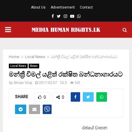
About Us
Advertisement
Contact
Facebook
Twitter
Instagram
Youtube
Whatsapp
PRIMARY
MENU
Home
Local News
මන්ත්‍රී විමල් යළිත් රක්ෂිත බන්ධනාගාරයට
Local News
News
මන්ත්‍රී විමල් යළිත් රක්ෂිත බන්ධනාගාරයට
by
Shiran Viraj
2017-02-07
0
341
SHARE
0
0
රජයේ වාහන