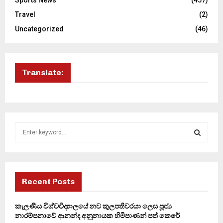
Travel
(2)
Uncategorized
(46)
Translate:
S
e
a
S
r
c
E
h
Recent Posts
f
A
o
කැලණිය විශ්වවිද්‍යාලයේ නව කුලපතිවරයා ලෙස පූජ්‍ය
r
R
නාරම්පනාවේ ආනන්ද අනුනායක හිමිපාණන් පත් කෙරේ
: