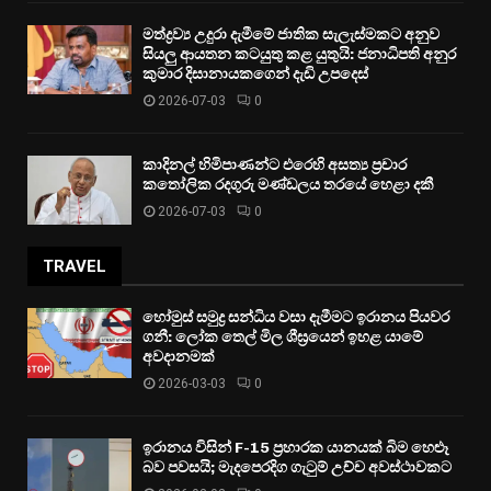
මත්ද්‍රව්‍ය උදුරා දැමීමේ ජාතික සැලැස්මකට අනුව
සියලු ආයතන කටයුතු කළ යුතුයි: ජනාධිපති අනුර
කුමාර දිසානායකගෙන් දැඩි උපදෙස්
2026-07-03
0
කාදිනල් හිමිපාණන්ට එරෙහි අසත්‍ය ප්‍රචාර
කතෝලික රදගුරු මණ්ඩලය තරයේ හෙළා දකී
2026-07-03
0
TRAVEL
හෝමුස් සමුද්‍ර සන්ධිය වසා දැමීමට ඉරානය පියවර
ගනී: ලෝක තෙල් මිල ශීඝ්‍රයෙන් ඉහළ යාමේ
අවදානමක්
2026-03-03
0
ඉරානය විසින් F-15 ප්‍රහාරක යානයක් බිම හෙළූ
බව පවසයි; මැදපෙරදිග ගැටුම් උච්ච අවස්ථාවකට