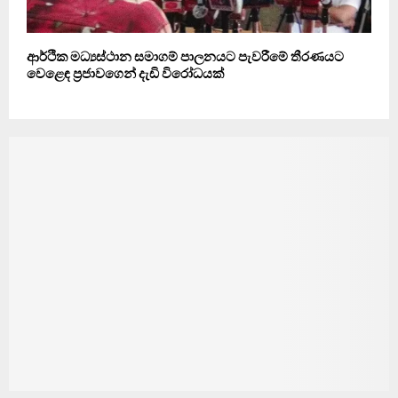
ආර්ථික මධ්‍යස්ථාන සමාගම් පාලනයට පැවරීමේ තීරණයට
වෙළෙඳ ප්‍රජාවගෙන් දැඩි විරෝධයක්