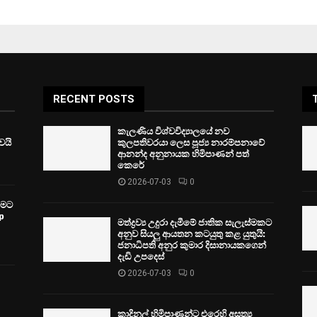
RECENT POSTS
කැලණිය විශ්වවිද්‍යාලයේ නව
ෙයි
කුලපතිවරයා ලෙස පූජ්‍ය නාරම්පනාවේ
ආනන්ද අනුනායක හිමිපාණන් පත්
කෙරේ
2026-07-03
0
වීමට
p
මත්ද්‍රව්‍ය උදුරා දැමීමේ ජාතික සැලැස්මකට
අනුව සියලු ආයතන කටයුතු කළ යුතුයි:
ජනාධිපති අනුර කුමාර දිසානායකගෙන්
දැඩි උපදෙස්
2026-07-03
0
කාදිනල් හිමිපාණන්ට එරෙහි අසත්‍ය