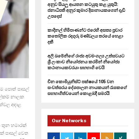
H
අනුව සියලු ආයතන කටයුතු කළ යුතුයි:
ජනාධිපති අනුර කුමාර දිසානායකගෙන් දැඩි
උපදෙස්
කාදිනල් හිමිපාණන්ට එරෙහි අසත්‍ය ප්‍රචාර
කතෝලික රදගුරු මණ්ඩලය තරයේ හෙළා
දකී
අලි ඛමේනිගේ රාජ්‍ය අවමංගල්‍ය උත්සවයට
ශ්‍රී ලංකාව නියෝජනය කරමින් නියෝජ්‍ය
කථානායකවරයා සහභාගි වෙයි
චීන කොමියුනිස්ට් පක්ෂයේ 105 වන
සංවත්සරය දේශපාලන නායකයන් රැසකගේ
 එම පොත් පාසල්
සහභාගිත්වයෙන් කොළඹදී සමරයි
 ලේකම් නාලක
ත්වල අදාළ
Our Networks
 තුන හමාරක්
ක් පාසල් වෙත