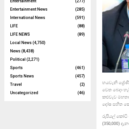
Entertainment
(277)
Entertainment News
(285)
International News
(591)
LIFE
(88)
LIFE NEWS
(89)
Local News
(4,750)
News
(8,438)
Political
(2,271)
Sports
(461)
Sports News
(457)
හයවැනි ශ්‍රේණ
Travel
(2)
වෙත බෙදා හැර
Uncategorized
(46)
කළුවැව මහතා 
දෝෂ සහිත කොටස
රුපියල් කෝටි
(350,000) දැ