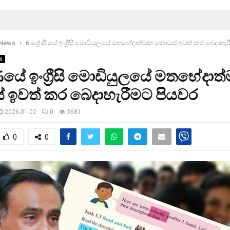
 News
6 ශ්‍රේණියේ ඉංග්‍රීසි මොඩියුලයේ මතභේදාත්මක කොටස් ඉවත් කර බෙදාහැ
s
ේණියේ ඉංග්‍රීසි මොඩියුලයේ මතභේදාත
 ඉවත් කර බෙදාහැරීමට පියවර
2026-01-02
0
3681
0
0