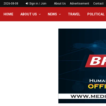
2026-08-08
Sign in / Join
About Us
Advertisement
Contact
HOME
ABOUT US
NEWS
TRAVEL
POLITICAL