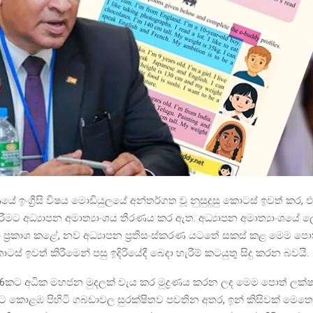
ියේ ඉංග්‍රීසි විෂය මොඩියුලයේ අන්තර්ගත වූ නුසුදුසු කොටස් ඉවත් කර,
ීමට අධ්‍යාපන අමාත්‍යාංශය තීරණය කර ඇත. අධ්‍යාපන අමාත්‍යාංශයේ
ප්‍රකාශ කළේ, නව අධ්‍යාපන ප්‍රතිසංස්කරණ යටතේ සකස් කළ මෙම පො
් ඉවත් කිරීමෙන් පසු ඉදිරියේදී බෙදා හැරීම් කටයුතු සිදු කරන බවයි.
 6කට අධික මහජන මුදලක් වැය කර මුද්‍රණය කරන ලද මෙම පොත් ලක්ෂ
නට කොළඹ පිහිටි ගබඩාවල සුරක්ෂිතව පවතින අතර, ඉන් කිසිවක් මෙතෙ