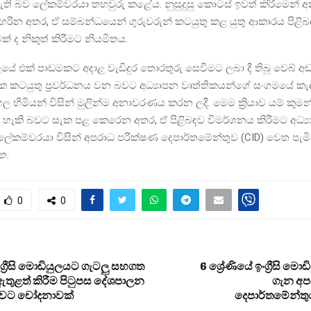
ති බව ලේකම්වරයා තහවුරු කළේය. නුසුදුසු කොටස් ඉවත් කිරීමෙන් අන
ින අතර, ඒ සම්බන්ධයෙන් ගුරුවරුන් කටයුතු කළ යුතු ආකාරය පිළිබ
් ද නිකුත් කිරීමට නියමිතය.
ේ එක් පාඩමකට අදාළ වැඩිදුර තොරතුරු සෙවීමට ලබා දී තිබූ වෙබ් අඩ
ක කටයුතු ප්‍රවර්ධනය වන බවට අධ්‍යාපන වෘත්තිකයන්ගේ සංගමයේ කැඳ
 හිමියන් විසින් මුලින්ම අනාවරණය කරන ලදී. මෙම ක්‍රියාව යම් කුමන
විය හැකි බවට සැක පළ කෙරෙන අතර, ඒ පිළිබඳව විමර්ශනය කිරීමට අධ්‍
 ලේකම්වරයා විසින් අපරාධ පරීක්ෂණ දෙපාර්තමේන්තුව (CID) වෙත පැමි
ත.
0
0
ඉංග්‍රීසි මොඩියුලයට ගැටලු සහගත
6 ශ්‍රේණියේ ඉංග්‍රීසි මො
ඇතුළත් කිරීම පිටුපස දේශපාලන
ගැන අප
බවට චෝදනාවක්
දෙපාර්තමේන්තු