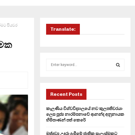
රීමට පියවර
Translate:
්මක
S
e
a
S
r
c
E
h
Recent Posts
f
A
o
කැලණිය විශ්වවිද්‍යාලයේ නව කුලපතිවරයා
r
R
ලෙස පූජ්‍ය නාරම්පනාවේ ආනන්ද අනුනායක
:
හිමිපාණන් පත් කෙරේ
C
මත්ද්‍රව්‍ය උදුරා දැමීමේ ජාතික සැලැස්මකට