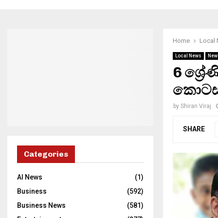
Home
Local
Local News
New
6 ශ්‍ර
කොටස්
by
Shiran Viraj
SHARE
Categories
AI News
(1)
Business
(592)
Business News
(581)