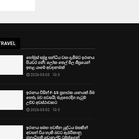
TRAVEL
හෝමුස් සමුද්‍ර සන්ධිය වසා දැමීමට ඉරානය
පියවර ගනී: ලෝක තෙල් මිල ශීඝ්‍රයෙන්
ඉහළ යාමේ අවදානමක්
2026-03-03
0
ඉරානය විසින් F-15 ප්‍රහාරක යානයක් බිම
හෙළූ බව පවසයි; මැදපෙරදිග ගැටුම්
උච්ච අවස්ථාවකට
2026-03-02
0
ඉරානය සමඟ පවතින යුද්ධය මසකින්
අවසන් විය හැකි බවට ඇමරිකානු
ජනාධිපති ඩොනල්ඩ් ට්‍රම්ප්ගෙන්