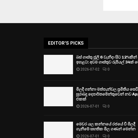
EDITOR'S PICKS
බස් ගාස්තු ජූලි 6 වැනිදා සිට 12%කින්
ඉහළට: අවම ගාස්තුව රුපියල් 34ක් ව
2026-07-02
0
මිලදී ගන්නා මත්පැන්වල ප්‍රමිතිය සෙ
සුරාබදු දෙපාර්තමේන්තුවෙන් නව Ap
එකක්
2026-07-01
0
මෙවර යල කන්නයේ රජයේ වී මිලදී
ගැනීමේ සහතික මිල ගණන් මෙන්න
2026-07-01
0