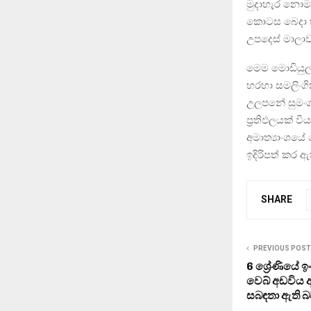
මුදාහැර නොමැ
කොටස බෙදා හර
උපදෙස් මාලාවක
මෙම මොඩියුලය
හරහා සමලිංගි
උලපනේ සුමංගල
ප්‍රතිඵලයක් 
අමාත්‍යාංශයේ
ඉදිරිපත් කර ඇ
SHARE
PREVIOUS POST
6 ශ්‍රේණියේ 
වෙබ් අඩවිය 
සබඳතා ඇති 