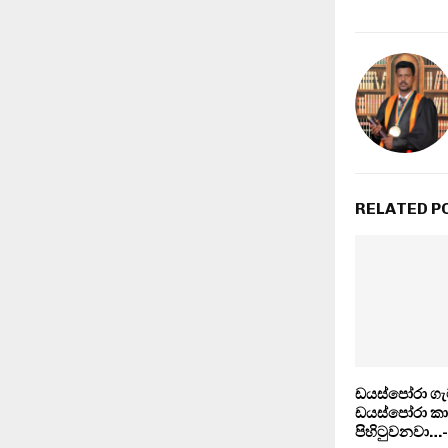
RELATED P
ඩයස්පෝරා ගැ
ඩයස්පෝරා කා
පිහිටුවනවා…-