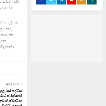
තුරුව ඉතිරි
ඳ විශේෂ
වි සබැඳියක්
වුම්කරු
්ත්‍රණයක
යාපන
ණිල්ලක් ද
NEXT POST
ඩියුලයේ සිද්ධිය
රාධ පරීක්ෂණ
වෙන් ස්වාධීන
විමර්ශනයක්