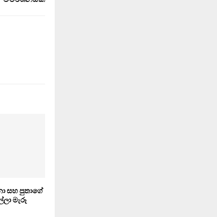
නා සහ පුතාගේ
්ලා මැරූ