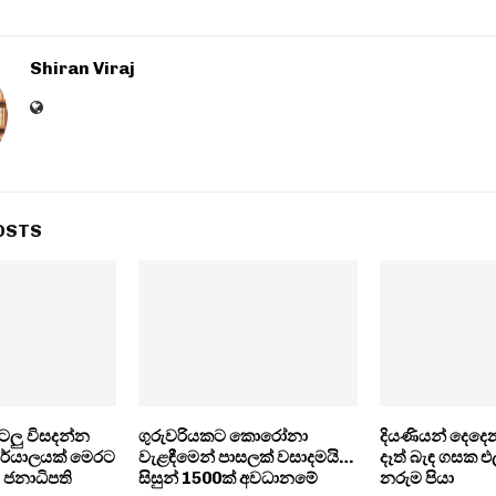
Shiran Viraj
OSTS
ටලු විසදන්න
ගුරුවරියකට කොරෝනා
දියණියන් දෙදෙ
ර්යාලයක් මෙරට
වැළඳීමෙන් පාසලක් වසාදමයි…
දෑත් බැඳ ගසක එල
 ජනාධිපති
සිසුන් 1500ක් අවධානමේ
නරුම පියා