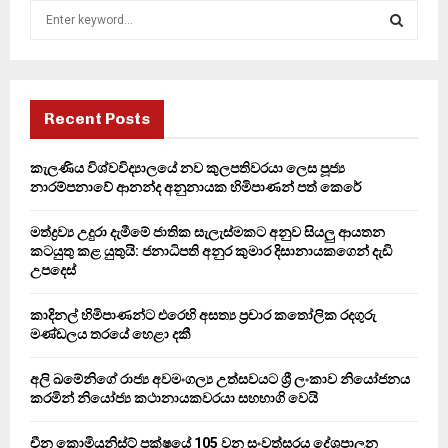
S
e
a
S
r
c
E
h
Recent Posts
f
A
o
කැලණිය විශ්වවිද්‍යාලයේ නව කුලපතිවරයා ලෙස පූජ්‍ය
r
R
නාරම්පනාවේ ආනන්ද අනුනායක හිමිපාණන් පත් කෙරේ
:
C
මත්ද්‍රව්‍ය උදුරා දැමීමේ ජාතික සැලැස්මකට අනුව සියලු ආයතන
කටයුතු කළ යුතුයි: ජනාධිපති අනුර කුමාර දිසානායකගෙන් දැඩි
H
උපදෙස්
කාදිනල් හිමිපාණන්ට එරෙහි අසත්‍ය ප්‍රචාර කතෝලික රදගුරු
මණ්ඩලය තරයේ හෙළා දකී
අලි ඛමේනිගේ රාජ්‍ය අවමංගල්‍ය උත්සවයට ශ්‍රී ලංකාව නියෝජනය
කරමින් නියෝජ්‍ය කථානායකවරයා සහභාගි වෙයි
චීන කොමියුනිස්ට් පක්ෂයේ 105 වන සංවත්සරය දේශපාලන