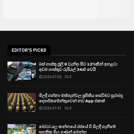
EDITOR'S PICKS
බස් ගාස්තු ජූලි 6 වැනිදා සිට 12%කින් ඉහළට:
අවම ගාස්තුව රුපියල් 34ක් වෙයි
2026-07-02
0
මිලදී ගන්නා මත්පැන්වල ප්‍රමිතිය සෙවීමට සුරාබදු
දෙපාර්තමේන්තුවෙන් නව App එකක්
2026-07-01
0
මෙවර යල කන්නයේ රජයේ වී මිලදී ගැනීමේ
සහතික මිල ගණන් මෙන්න