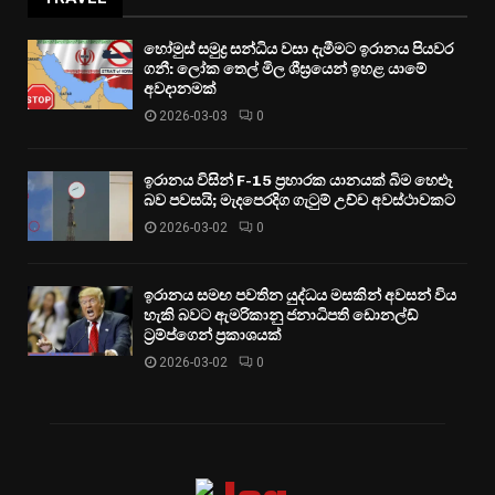
හෝමුස් සමුද්‍ර සන්ධිය වසා දැමීමට ඉරානය පියවර
ගනී: ලෝක තෙල් මිල ශීඝ්‍රයෙන් ඉහළ යාමේ
අවදානමක්
2026-03-03
0
ඉරානය විසින් F-15 ප්‍රහාරක යානයක් බිම හෙළූ
බව පවසයි; මැදපෙරදිග ගැටුම් උච්ච අවස්ථාවකට
2026-03-02
0
ඉරානය සමඟ පවතින යුද්ධය මසකින් අවසන් විය
හැකි බවට ඇමරිකානු ජනාධිපති ඩොනල්ඩ්
ට්‍රම්ප්ගෙන් ප්‍රකාශයක්
2026-03-02
0