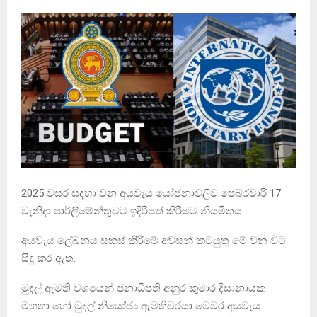
2025 වසර සදහා වන අයවැය යෝජනාවලිව පෙබරවාරි 17
වැනිදා පාර්ලිමේන්තුවට ඉදිරිපත් කිරීමට නියමිතය.
අයවැය ලේඛනය සකස් කිරීමේ අවසන් කටයුතු මේ වන විට
සිදු කර ඇත.
මුදල් ඇමති වශයෙන් ජනාධිපති අනුර කුමාර දිසානායක
මහතා හෝ මුදල් නියෝජ්‍ය ඇමතිවරයා මෙවර අයවැය