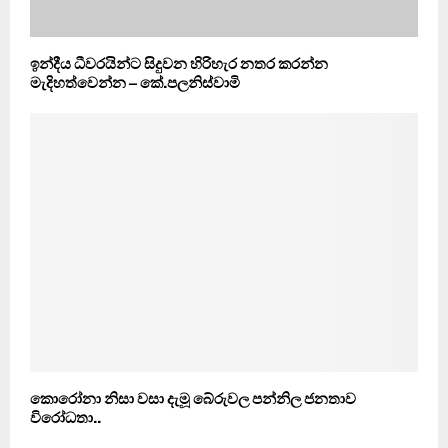
ඉන්දීය ධීවරයින්ට සිදුවන හිරිහැර නතර කරන්න
මැදිහත්වෙන්න – කේ.පලනිස්වාමි
කොරෝනා නිසා වසා දැමූ බේරුවල පන්නිල ජනතාව
විරෝධතා..