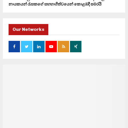
නායකයන් රැසකගේ සහභාගිත්වයෙන් කොළඹදී සමරයි
Our Networks