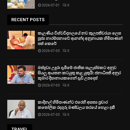
2026-07-01
0
RECENT POSTS
කැලණිය විශ්වවිද්‍යාලයේ නව කුලපතිවරයා ලෙස
පූජ්‍ය නාරම්පනාවේ ආනන්ද අනුනායක හිමිපාණන්
පත් කෙරේ
2026-07-03
0
මත්ද්‍රව්‍ය උදුරා දැමීමේ ජාතික සැලැස්මකට අනුව
සියලු ආයතන කටයුතු කළ යුතුයි: ජනාධිපති අනුර
කුමාර දිසානායකගෙන් දැඩි උපදෙස්
2026-07-03
0
කාදිනල් හිමිපාණන්ට එරෙහි අසත්‍ය ප්‍රචාර
කතෝලික රදගුරු මණ්ඩලය තරයේ හෙළා දකී
2026-07-03
0
TRAVEL