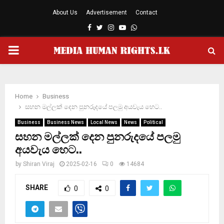
About Us
Advertisement
Contact
Facebook
Twitter
Instagram
Youtube
Whatsapp
PRIMARY
MENU
Home
Business
සහන මල්ලක් දෙන පුනරුදයේ පලමු අයවැය හෙට..
Business
Business News
Local News
News
Political
සහන මල්ලක් දෙන පුනරුදයේ පලමු
අයවැය හෙට..
by
Shiran Viraj
2025-02-16
0
14684
SHARE
0
0