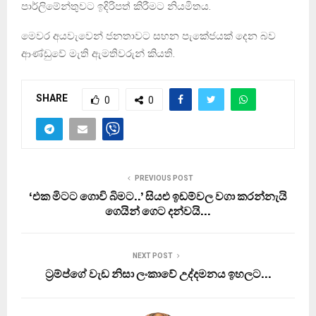
පාර්ලිමේන්තුවට ඉදිරිපත් කිරීමට නියමිතය.
මෙවර අයවැවෙන් ජනතාවට සහන පැකේජයක් දෙන බව
ආණ්ඩුවේ මැති ඇමතිවරුන් කියති.
SHARE
0
0
PREVIOUS POST
‘එක මිටට ගොවි බිමට..’ සියළු ඉඩම්වල වගා කරන්නැයි
ගෙයින් ගෙට දන්වයි…
NEXT POST
ට‍්‍රම්ප්ගේ වැඩ නිසා ලංකාවේ උද්දමනය ඉහලට…