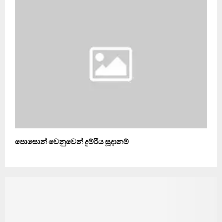
පොසොන් වෙනුවෙන් දුම්රිය සූදානම්