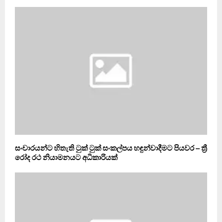
සංචාරයන්ට හිතැති ටුක් ටුක් සංකල්පය හඳුන්වාදීමට පියවර – ත්‍රී
රෝද රථ නියාමනයට අධිකාරියක්