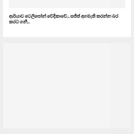
ආර්යාව ටෙලිපෝන් වේදිකාවේ.. සජිත් අගමැති කරන්න බර
කරට ගනී..