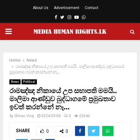
About Us
Advertisement
Contact
Facebook
Twitter
Instagram
Youtube
Whatsapp
PRIMARY
MENU
Home
News
රාමඤ්ඤ නිකායේ උප සභාපති මමයි.. මාලිමා ආණ්ඩුව බුද්ධාගමේ
ප‍්‍රමුඛතාව ඉවත් කරන්නේ නෑ…
News
Political
රාමඤ්ඤ නිකායේ උප සභාපති මමයි..
මාලිමා ආණ්ඩුව බුද්ධාගමේ ප‍්‍රමුඛතාව
ඉවත් කරන්නේ නෑ…
by
Shiran Viraj
2024-09-08
0
22646
SHARE
0
0