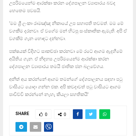
උපරිමයෙන්ම ආරක්ෂා කරන දේශපාලන ව්‍යාපාරය බවද
හෙතෙම පවසයි.
‘මම ශ්‍රී ලංකා රාමඤ්ඤ නිකායේ උප සභාපති තවමත්. මම මේ
වගකීම දරනවා. ඒ වගේම මන් හිටපු සංස්කෘතික ඇමැති. අපි ඒ
වගකීම් ගැන හොඳට දන්නවා.
පක්ෂයක් විදිහට සාකච්ඡා කරනවා මේ රටේ ආගම ඇදහීමේ
අයිතිය ගැන. ඒ නිදහස උපරිමයෙන්ම ආරක්ෂා කරන
දේශපාලන ව්‍යාපාරය තමයි ජාතික ජන බලවේගය.
අනිත් අය කරන්නේ ආගම තමන්ගේ දේශපාලනය සඳහා පටු
වාසියට යොදා ගන්න එක. අපි කවදාවත් පටු වාසියට ආගම
පාවිච්චි කරන්නේ නැහැ කියලා සහතිකයි’
SHARE
0
0