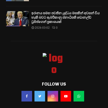
ඉරානය සමඟ පවතින යුද්ධය මසකින් අවසන් විය
හැකි බවට ඇමරිකානු ජනාධිපති ඩොනල්ඩ්
ට්‍රම්ප්ගෙන් ප්‍රකාශයක්
2026-03-02
0
FOLLOW US