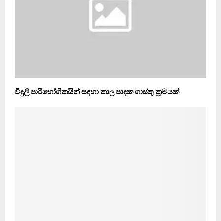
විදුලි පාරිභෝගිකයින් සඳහා කාල පාදක ගාස්තු ක්‍රමයක්