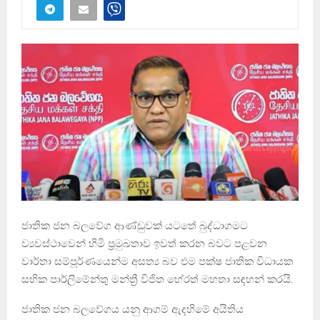
ජාතික ජන බලවේග ආණ්ඩුවක් යටතේ බුද්ධාගමට
ව්‍යවස්ථාවෙන් හිමි ප‍්‍රමුඛතාව ඉවත් කරන බවට පළවන
වාර්තා සම්පූර්ණයෙන්ම අසත්‍ය බව එම පක්ෂ ජාතික විධායක
සභික පාර්ලිමේන්තු මන්ත්‍රී විජිත හේරත් මහතා සඳහන් කරයි.
ජාතික ජන බලවේගය යනු ආගම් ඇදහිමේ අයිතිය