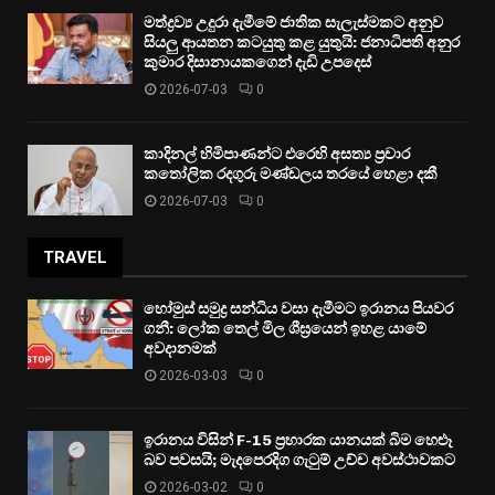
මත්ද්‍රව්‍ය උදුරා දැමීමේ ජාතික සැලැස්මකට අනුව
සියලු ආයතන කටයුතු කළ යුතුයි: ජනාධිපති අනුර
කුමාර දිසානායකගෙන් දැඩි උපදෙස්
2026-07-03
0
කාදිනල් හිමිපාණන්ට එරෙහි අසත්‍ය ප්‍රචාර
කතෝලික රදගුරු මණ්ඩලය තරයේ හෙළා දකී
2026-07-03
0
TRAVEL
හෝමුස් සමුද්‍ර සන්ධිය වසා දැමීමට ඉරානය පියවර
ගනී: ලෝක තෙල් මිල ශීඝ්‍රයෙන් ඉහළ යාමේ
අවදානමක්
2026-03-03
0
ඉරානය විසින් F-15 ප්‍රහාරක යානයක් බිම හෙළූ
බව පවසයි; මැදපෙරදිග ගැටුම් උච්ච අවස්ථාවකට
2026-03-02
0