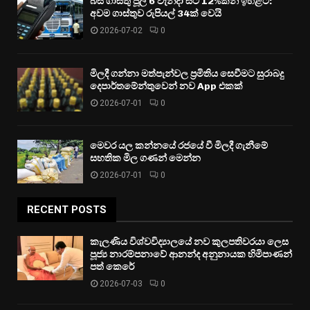
බස් ගාස්තු ජූලි 6 වැනිදා සිට 12%කින් ඉහළට:
අවම ගාස්තුව රුපියල් 34ක් වෙයි
2026-07-02
0
මිලදී ගන්නා මත්පැන්වල ප්‍රමිතිය සෙවීමට සුරාබදු
දෙපාර්තමේන්තුවෙන් නව App එකක්
2026-07-01
0
මෙවර යල කන්නයේ රජයේ වී මිලදී ගැනීමේ
සහතික මිල ගණන් මෙන්න
2026-07-01
0
RECENT POSTS
කැලණිය විශ්වවිද්‍යාලයේ නව කුලපතිවරයා ලෙස
පූජ්‍ය නාරම්පනාවේ ආනන්ද අනුනායක හිමිපාණන්
පත් කෙරේ
2026-07-03
0