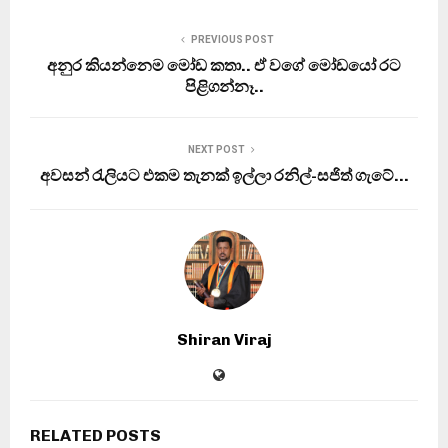
PREVIOUS POST
අනුර කියන්නෙම මෝඩ කතා.. ඒ වගේ මෝඩයෝ රට
පිළිගන්නෑ..
NEXT POST
අවසන් රැලියට එකම තැනක් ඉල්ලා රනිල්-සජිත් ගැටේ…
Shiran Viraj
RELATED POSTS