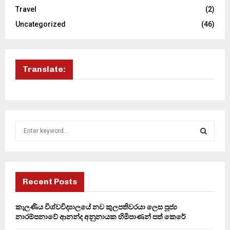
Travel
(2)
Uncategorized
(46)
Translate:
S
e
a
S
r
c
E
h
Recent Posts
f
A
o
කැලණිය විශ්වවිද්‍යාලයේ නව කුලපතිවරයා ලෙස පූජ්‍ය
r
R
නාරම්පනාවේ ආනන්ද අනුනායක හිමිපාණන් පත් කෙරේ
: