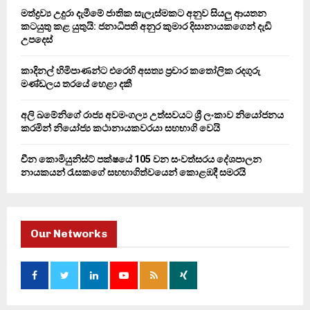
C
මත්ද්‍රව්‍ය උදුරා දැමීමේ ජාතික සැලැස්මකට අනුව සියලු ආයතන
කටයුතු කළ යුතුයි: ජනාධිපති අනුර කුමාර දිසානායකගෙන් දැඩි
H
උපදෙස්
කාදිනල් හිමිපාණන්ට එරෙහි අසත්‍ය ප්‍රචාර කතෝලික රදගුරු
මණ්ඩලය තරයේ හෙළා දකී
අලි ඛමේනිගේ රාජ්‍ය අවමංගල්‍ය උත්සවයට ශ්‍රී ලංකාව නියෝජනය
කරමින් නියෝජ්‍ය කථානායකවරයා සහභාගි වෙයි
චීන කොමියුනිස්ට් පක්ෂයේ 105 වන සංවත්සරය දේශපාලන
නායකයන් රැසකගේ සහභාගිත්වයෙන් කොළඹදී සමරයි
Our Networks