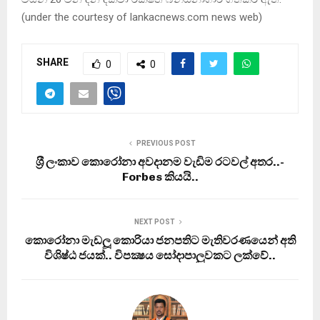
(under the courtesy of lankacnews.com news web)
SHARE
0
0
PREVIOUS POST
ශ‍්‍රී ලංකාව කොරෝනා අවදානම වැඩිම රටවල් අතර..-
Forbes කියයි..
NEXT POST
කොරෝනා මැඩලූ කොරියා ජනපතිට මැතිවරණයෙන් අති
විශිෂ්ඨ ජයක්.. විපක්‍ෂය සෝදාපාලුවකට ලක්වේ..