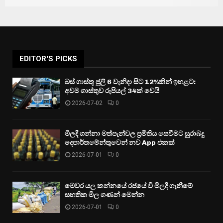
EDITOR'S PICKS
බස් ගාස්තු ජූලි 6 වැනිදා සිට 12%කින් ඉහළට:
අවම ගාස්තුව රුපියල් 34ක් වෙයි
2026-07-02
0
මිලදී ගන්නා මත්පැන්වල ප්‍රමිතිය සෙවීමට සුරාබදු
දෙපාර්තමේන්තුවෙන් නව App එකක්
2026-07-01
0
මෙවර යල කන්නයේ රජයේ වී මිලදී ගැනීමේ
සහතික මිල ගණන් මෙන්න
2026-07-01
0