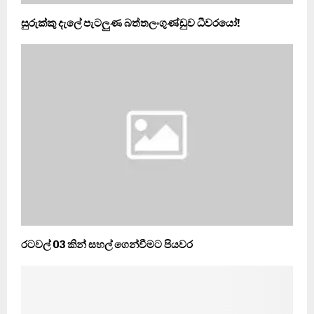
සුරුක්කු දැලේ පැටලුණ බත්තලංගුණ්ඩුව ධීවරයෝ!
රටවල් 03 කින් සහල් ගෙන්වීමට පියවර