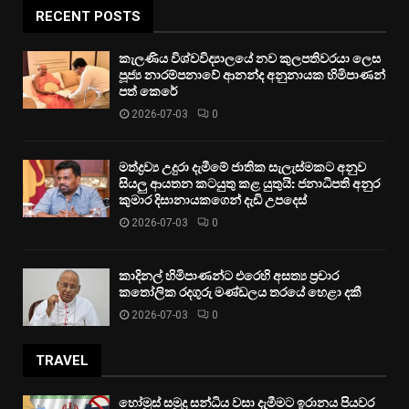
RECENT POSTS
කැලණිය විශ්වවිද්‍යාලයේ නව කුලපතිවරයා ලෙස
පූජ්‍ය නාරම්පනාවේ ආනන්ද අනුනායක හිමිපාණන්
පත් කෙරේ
2026-07-03
0
මත්ද්‍රව්‍ය උදුරා දැමීමේ ජාතික සැලැස්මකට අනුව
සියලු ආයතන කටයුතු කළ යුතුයි: ජනාධිපති අනුර
කුමාර දිසානායකගෙන් දැඩි උපදෙස්
2026-07-03
0
කාදිනල් හිමිපාණන්ට එරෙහි අසත්‍ය ප්‍රචාර
කතෝලික රදගුරු මණ්ඩලය තරයේ හෙළා දකී
2026-07-03
0
TRAVEL
හෝමුස් සමුද්‍ර සන්ධිය වසා දැමීමට ඉරානය පියවර