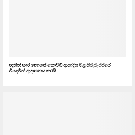
ඥාතින් භාර නොගත් කොවිඩ් ආසාදිත මළ සිරුරූ රජයේ
වියදමින් ආදාහනය කරයි