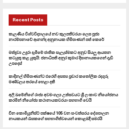
a
S
r
c
E
h
Recent Posts
f
A
o
කැලණිය විශ්වවිද්‍යාලයේ නව කුලපතිවරයා ලෙස පූජ්‍ය
r
R
නාරම්පනාවේ ආනන්ද අනුනායක හිමිපාණන් පත් කෙරේ
:
C
මත්ද්‍රව්‍ය උදුරා දැමීමේ ජාතික සැලැස්මකට අනුව සියලු ආයතන
කටයුතු කළ යුතුයි: ජනාධිපති අනුර කුමාර දිසානායකගෙන් දැඩි
H
උපදෙස්
කාදිනල් හිමිපාණන්ට එරෙහි අසත්‍ය ප්‍රචාර කතෝලික රදගුරු
මණ්ඩලය තරයේ හෙළා දකී
අලි ඛමේනිගේ රාජ්‍ය අවමංගල්‍ය උත්සවයට ශ්‍රී ලංකාව නියෝජනය
කරමින් නියෝජ්‍ය කථානායකවරයා සහභාගි වෙයි
චීන කොමියුනිස්ට් පක්ෂයේ 105 වන සංවත්සරය දේශපාලන
නායකයන් රැසකගේ සහභාගිත්වයෙන් කොළඹදී සමරයි