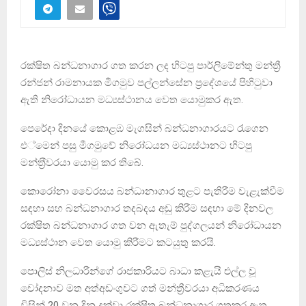
රක්ෂිත බන්ධනාගාර ගත කරන ලද හිටපු පාර්ලිමේන්තු මන්ත්‍රී
රන්ජන් රාමනායක මීගමුව පල්ලන්සේන ප‍්‍රදේශයේ පිහිටුවා
ඇති නිරෝධායන මධ්‍යස්ථානය වෙත යොමුකර ඇත.
පෙරේදා දිනයේ කොළඹ මැගසින් බන්ධනාගාරයට රැගෙන
එ්මෙන් පසු මීගමුවේ නිරෝධයන මධ්‍යස්ථානට හිටපු
මන්ත‍්‍රීවරයා යොමු කර තිබේ.
කොරෝනා වෛරසය බන්ධානාගාර තුළට පැතිරීම වැළැක්වීම
සඳහා සහ බන්ධනාගාර තදබදය අඩු කිරීම සඳහා මේ දිනවල
රක්ෂිත බන්ධනාගාර ගත වන ඇතැම් පුද්ගලයන් නිරෝධායන
මධ්‍යස්ථාන වෙත යොමු කිරීමට කටයුතු කරයි.
පොලිස් නිලධාරීන්ගේ රාජකාරියට බාධා කළැයි එල්ල වූ
චෝදනාව මත අත්අඩංගුවට ගත් මන්ත්‍රීවරයා අධිකරණය
විසින් 20 වන දින දක්වා රක්ෂිත බන්ධනාගාර ගතකර ඇත.