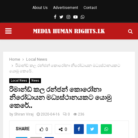
About Us
Advertisement
Contact
Facebook
Twitter
Instagram
Youtube
Whatsapp
PRIMARY
MENU
Home
Local News
රිමාන්ඩ් කල රන්ජන් කොරෝනා නිරෝධායන මධ්‍යස්ථානයකට
යොමු කෙරේ..
Local News
News
රිමාන්ඩ් කල රන්ජන් කොරෝනා
නිරෝධායන මධ්‍යස්ථානයකට යොමු
කෙරේ..
by
Shiran Viraj
2020-04-16
0
236
SHARE
0
0