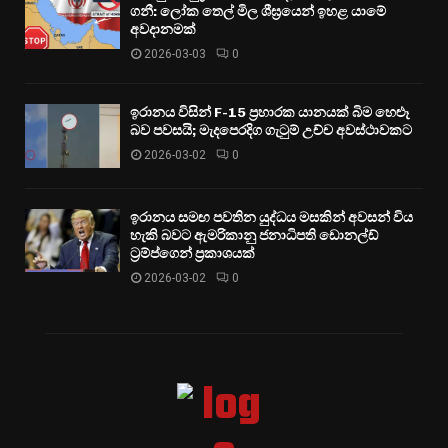
ගනී: ලෝක තෙල් මිල ශීඝ්‍රයෙන් ඉහළ යාමේ
අවදානමක්
2026-03-03
0
ඉරානය විසින් F-15 ප්‍රහාරක යානයක් බිම හෙළූ
බව පවසයි; මැදපෙරදිග ගැටුම් උච්ච අවස්ථාවකට
2026-03-02
0
ඉරානය සමඟ පවතින යුද්ධය මසකින් අවසන් විය
හැකි බවට ඇමරිකානු ජනාධිපති ඩොනල්ඩ්
ට්‍රම්ප්ගෙන් ප්‍රකාශයක්
2026-03-02
0