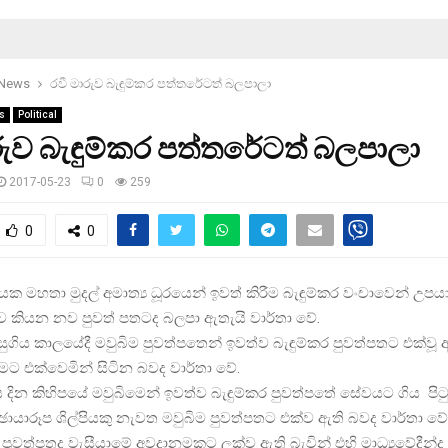
 News
රවී මාරුව බැඳුම්කර පත්තරේටත් බලපාලා
s
Political
රුව බැඳුම්කර පත්තරේටත් බලපාලා
2017-05-23
0
259
0
0
ක මහතා මුදල් අමාත්‍ය ධූරයෙන් ඉවත් කිරීම බැඳුම්කර වංචාවෙන් උපයාග
 කියන නව පුවත් පතටද බලපා ඇතැයි වාර්තා වේ.
ුගිය කාලයේදී මවුබිම පුවත්පතෙන් ඉවත්ව බැඳුම්කර පුවත්පතට එක්වූ
මට එක්වෙමින් සිටින බවද වාර්තා වේ.
ය දින කිහිපයේ මවුබිමෙන් ඉවත්ව බැඳුම්කර පුවත්පතේ සේවයට ගිය පිටු
ා ඡායාරූප ශිල්පියකු නැවත මවුබිම පුවත්පතට එක්ව ඇති බවද වාර්තා වේ
ර පුවත්පතද වැසීයාමේ අවදානමකට ලක්ව ඇති බැවින් එහි මාධ්‍යවේදීන්