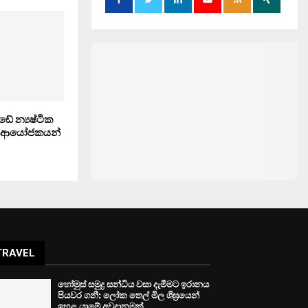
ඩේ න්‍යෂ්ටික
.. ආයෝජකයන්
TRAVEL
හෝමුස් සමුද්‍ර සන්ධිය වසා දැමීමට ඉරානය
පියවර ගනී: ලෝක තෙල් මිල ශීඝ්‍රයෙන්
ඉහළ යාමේ අවදානමක්