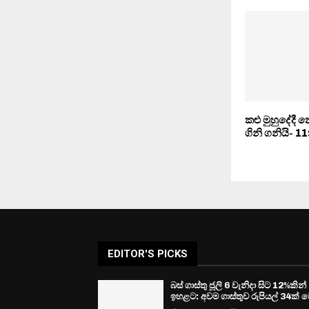
කළු මුහුදේදී
ගිනි ගනියි- 1
EDITOR'S PICKS
බස් ගාස්තු ජූලි 6 වැනිදා සිට 12%කින්
ඉහළට: අවම ගාස්තුව රුපියල් 34ක් ව