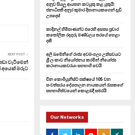
H
අනුව සියලු ආයතන කටයුතු කළ යුතුයි:
ජනාධිපති අනුර කුමාර දිසානායකගෙන් දැඩි
උපදෙස්
කාදිනල් හිමිපාණන්ට එරෙහි අසත්‍ය ප්‍රචාර
කතෝලික රදගුරු මණ්ඩලය තරයේ හෙළා
දකී
අලි ඛමේනිගේ රාජ්‍ය අවමංගල්‍ය උත්සවයට
NEXT POST
ශ්‍රී ලංකාව නියෝජනය කරමින් නියෝජ්‍ය
කඩා වැටීමෙන්
කථානායකවරයා සහභාගි වෙයි
් අයෙක් මරුට
චීන කොමියුනිස්ට් පක්ෂයේ 105 වන
සංවත්සරය දේශපාලන නායකයන් රැසකගේ
සහභාගිත්වයෙන් කොළඹදී සමරයි
Our Networks