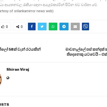
්‍ය ආයතනවල රැකියා සඳහා අයැදුම්කරමින් සිටින බව වාර්තා වේ.
urtesy of srilankamirror news web
)
0
0
ිලෝ 58ක් වැන් රථයකින්
මාවනැල්ලේ පස් කන්දක් 
තිදෙනෙකු යටවෙයි – එක
Shiran Viraj
OSTS