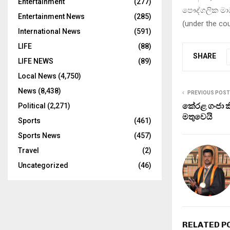
Entertainment
(277)
පෞද්ගලික මාධ
Entertainment News
(285)
(
under the co
International News
(591)
LIFE
(88)
SHARE
LIFE NEWS
(89)
Local News
(4,750)
News
(8,438)
PREVIOUS POST
කේරළ ගංජා ක
Political
(2,271)
මතුවෙයි
Sports
(461)
Sports News
(457)
Travel
(2)
Uncategorized
(46)
RELATED P