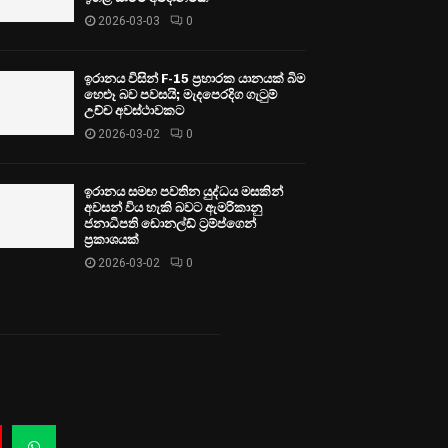
2026-03-03
0
ඉරානය විසින් F-15 ප්‍රහාරක යානයක් බිම
හෙළූ බව පවසයි; මැදපෙරදිග ගැටුම්
උච්ච අවස්ථාවකට
2026-03-02
0
ඉරානය සමඟ පවතින යුද්ධය මසකින්
අවසන් විය හැකි බවට ඇමරිකානු
ජනාධිපති ඩොනල්ඩ් ට්‍රම්ප්ගෙන්
ප්‍රකාශයක්
2026-03-02
0