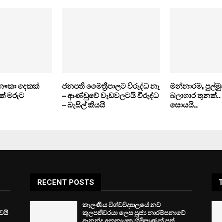
 නෞකා දෙකක්
ජනපති මෛත්‍රීපාලට විරුද්ධ නෑ
මන්නාරම, පුල්මු
1ක් මරුට
– ආණ්ඩුවේ වැඩවලටයි විරුද්ධ
බලාගාර තුනක්
– බැසිල් කියයි
සොයයි..
RECENT POSTS
කැලණිය විශ්වවිද්‍යාලයේ නව
ෙයි
කුලපතිවරයා ලෙස පූජ්‍ය නාරම්පනාවේ
ආනන්ද අනුනායක හිමිපාණන් පත්