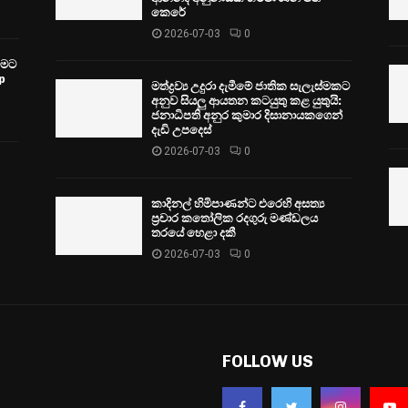
කෙරේ
2026-07-03
0
වීමට
p
මත්ද්‍රව්‍ය උදුරා දැමීමේ ජාතික සැලැස්මකට
අනුව සියලු ආයතන කටයුතු කළ යුතුයි:
ජනාධිපති අනුර කුමාර දිසානායකගෙන්
දැඩි උපදෙස්
2026-07-03
0
කාදිනල් හිමිපාණන්ට එරෙහි අසත්‍ය
ප්‍රචාර කතෝලික රදගුරු මණ්ඩලය
තරයේ හෙළා දකී
2026-07-03
0
FOLLOW US