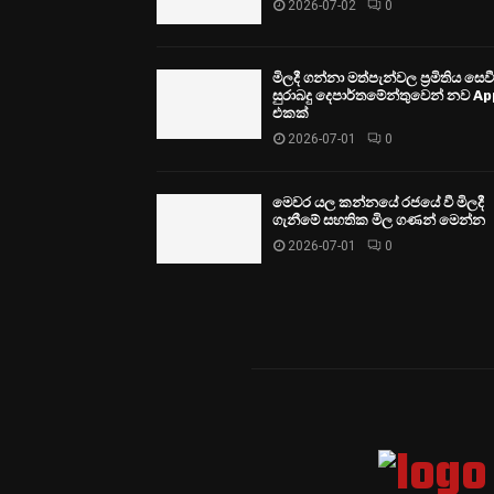
2026-07-02
0
මිලදී ගන්නා මත්පැන්වල ප්‍රමිතිය සෙ
සුරාබදු දෙපාර්තමේන්තුවෙන් නව Ap
එකක්
2026-07-01
0
මෙවර යල කන්නයේ රජයේ වී මිලදී
ගැනීමේ සහතික මිල ගණන් මෙන්න
2026-07-01
0