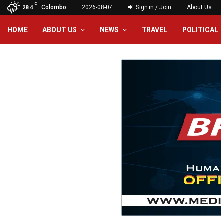
C
Colombo
2026-08-07
Sign in / Join
About Us
28.4
HOME
ABOUT US
NEWS
TRAVEL
POLITICAL