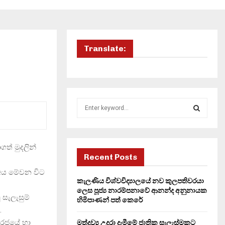
Translate:
S
e
a
S
r
c
ත් මුදලින්
E
h
Recent Posts
f
A
 අය මේවන විට
o
කැලණිය විශ්වවිද්‍යාලයේ නව කුලපතිවරයා
r
R
ලෙස පූජ්‍ය නාරම්පනාවේ ආනන්ද අනුනායක
 සැලැසුම්
:
හිමිපාණන් පත් කෙරේ
C
.
ද රජයේ හා
මත්ද්‍රව්‍ය උදුරා දැමීමේ ජාතික සැලැස්මකට