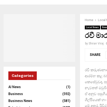
Home
Local
Local News
New
රවී මා
by
Shiran Viraj
SHARE
රවී කරුණානාය
Categories
ආරම්භ කළ බව
කෙසේවුවද, පස
AI News
(1)
නැවතත් මවුබි
ඒ අනුව පසුගි
Business
(592)
ශිල්පියෙක් හ
Business News
(581)
මේ අතර, රිවි