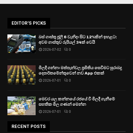
EDITOR'S PICKS
බස් ගාස්තු ජූලි 6 වැනිදා සිට 12%කින් ඉහළට:
අවම ගාස්තුව රුපියල් 34ක් වෙයි
2026-07-02
0
මිලදී ගන්නා මත්පැන්වල ප්‍රමිතිය සෙවීමට සුරාබදු
දෙපාර්තමේන්තුවෙන් නව App එකක්
2026-07-01
0
මෙවර යල කන්නයේ රජයේ වී මිලදී ගැනීමේ
සහතික මිල ගණන් මෙන්න
2026-07-01
0
RECENT POSTS