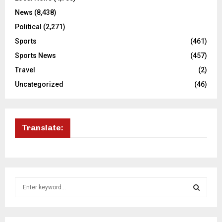
News
(8,438)
Political
(2,271)
Sports
(461)
Sports News
(457)
Travel
(2)
Uncategorized
(46)
Translate:
S
e
a
S
r