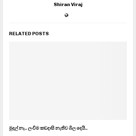
Shiran Viraj
RELATED POSTS
මුදල් නෑ.. ලංවිම කඩදාසි නැතිව බිල දෙයි..