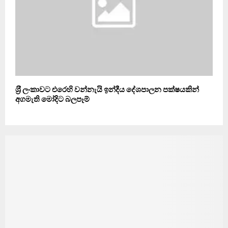
ශ‍්‍රී ලංකාවට එරෙහි වන්නැයි ඉන්දීය දේශපාලන පක්ෂයකින්
අගමැති මෝදිට බලපෑම්