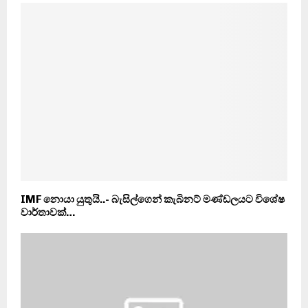
IMF නොයා යුතුයි..- බැසිල්ගෙන් කැබිනට් මණ්ඩලයට විශේෂ
වාර්තාවක්…