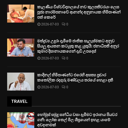
කැලණිය විශ්වවිද්‍යාලයේ නව කුලපතිවරයා ලෙස
පූජ්‍ය නාරම්පනාවේ ආනන්ද අනුනායක හිමිපාණන්
පත් කෙරේ
2026-07-03
0
මත්ද්‍රව්‍ය උදුරා දැමීමේ ජාතික සැලැස්මකට අනුව
සියලු ආයතන කටයුතු කළ යුතුයි: ජනාධිපති අනුර
කුමාර දිසානායකගෙන් දැඩි උපදෙස්
2026-07-03
0
කාදිනල් හිමිපාණන්ට එරෙහි අසත්‍ය ප්‍රචාර
කතෝලික රදගුරු මණ්ඩලය තරයේ හෙළා දකී
2026-07-03
0
TRAVEL
හෝමුස් සමුද්‍ර සන්ධිය වසා දැමීමට ඉරානය පියවර
ගනී: ලෝක තෙල් මිල ශීඝ්‍රයෙන් ඉහළ යාමේ
අවදානමක්