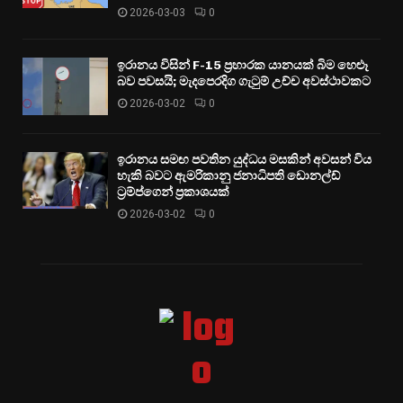
2026-03-03
0
ඉරානය විසින් F-15 ප්‍රහාරක යානයක් බිම හෙළූ
බව පවසයි; මැදපෙරදිග ගැටුම් උච්ච අවස්ථාවකට
2026-03-02
0
ඉරානය සමඟ පවතින යුද්ධය මසකින් අවසන් විය
හැකි බවට ඇමරිකානු ජනාධිපති ඩොනල්ඩ්
ට්‍රම්ප්ගෙන් ප්‍රකාශයක්
2026-03-02
0