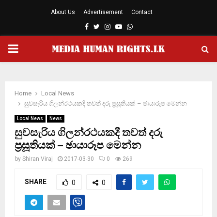
About Us
Advertisement
Contact
Facebook
Twitter
Instagram
Youtube
Whatsapp
PRIMARY
MENU
Home
Local News
සුවසැරිය ගිලන්රථයකදී තවත් දරු ප්‍රසූතියක් – ඡායාරූප මෙන්න
Local News
News
සුවසැරිය ගිලන්රථයකදී තවත් දරු
ප්‍රසූතියක් – ඡායාරූප මෙන්න
by
Shiran Viraj
2017-03-30
0
269
SHARE
0
0