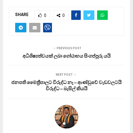
SHARE
0
0
PREVIOUS POST
අධිශිෂ්‍යත්වයක් ලබා ‍ගෝඨාභය සිංගප්පූරු යයි
NEXT POST
ජනපති මෛත්‍රීපාලට විරුද්ධ නෑ – ආණ්ඩුවේ වැඩවලටයි
විරුද්ධ – බැසිල් කියයි