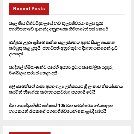
c
E
h
Recent Posts
f
A
o
කැලණිය විශ්වවිද්‍යාලයේ නව කුලපතිවරයා ලෙස පූජ්‍ය
r
R
නාරම්පනාවේ ආනන්ද අනුනායක හිමිපාණන් පත් කෙරේ
:
C
මත්ද්‍රව්‍ය උදුරා දැමීමේ ජාතික සැලැස්මකට අනුව සියලු ආයතන
කටයුතු කළ යුතුයි: ජනාධිපති අනුර කුමාර දිසානායකගෙන් දැඩි
H
උපදෙස්
කාදිනල් හිමිපාණන්ට එරෙහි අසත්‍ය ප්‍රචාර කතෝලික රදගුරු
මණ්ඩලය තරයේ හෙළා දකී
අලි ඛමේනිගේ රාජ්‍ය අවමංගල්‍ය උත්සවයට ශ්‍රී ලංකාව නියෝජනය
කරමින් නියෝජ්‍ය කථානායකවරයා සහභාගි වෙයි
චීන කොමියුනිස්ට් පක්ෂයේ 105 වන සංවත්සරය දේශපාලන
නායකයන් රැසකගේ සහභාගිත්වයෙන් කොළඹදී සමරයි