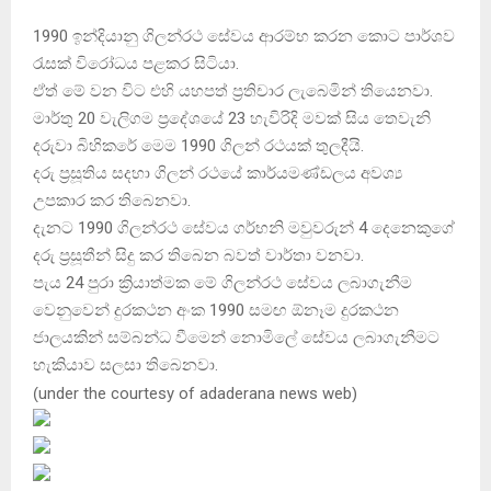
1990 ඉන්දියානු ගිලන්රථ සේවය ආරම්භ කරන කොට පාර්ශව
රැසක් විරෝධය පළකර සිටියා.
ඒත් මේ වන විට එහි යහපත් ප්‍රතිචාර ලැබෙමින් තියෙනවා.
මාර්තු 20 වැලිගම ප්‍රදේශයේ 23 හැවිරිදි මවක් සිය තෙවැනි
දරුවා බිහිකරේ මෙම 1990 ගිලන් රථයක් තුලදීයි.
දරු ප්‍රසූතිය සදහා ගිලන් රථයේ කාර්යමණ්ඩලය අවශ්‍ය
උපකාර කර තිබෙනවා.
දැනට 1990 ගිලන්රථ සේවය ගර්භනි මවුවරුන් 4 දෙනෙකුගේ
දරු ප්‍රසූතීන් සිදු කර තිබෙන බවත් වාර්තා වනවා.
පැය 24 පුරා ක්‍රියාත්මක මේ ගිලන්රථ සේවය ලබාගැනීම
වෙනුවෙන් දුරකථන අංක 1990 සමඟ ඕනෑම දුරකථන
ජාලයකින් සම්බන්ධ වීමෙන් නොමිලේ සේවය ලබාගැනීමට
හැකියාව සලසා තිබෙනවා.
(
under the courtesy of adaderana news web
)