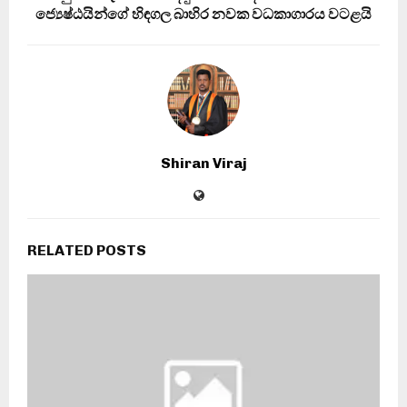
ජ්‍යෙෂ්ඨයින්ගේ හිඳගල බාහිර නවක වධකාගාරය වටළයි
Shiran Viraj
RELATED POSTS