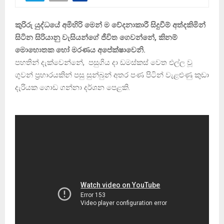
කුරිරු යුද්ධයේ අමිහිරි මෙන් ම වේදනාකාරී සිදුවීම් අත්දකිමින්
සිටින සිරියානු වැසියන්ගේ ජීවිත ගෙවන්නේ, කිනම්
මොහොතක හෝ මරණය අපේක්ෂාවෙනි.
පහතින් දැක්වෙන්නේ, පසුගිය දා ඩමස්කස් වෙත එල්ල වූ
ගුවන් ප්‍රහාරයකින් පසු සුන්බුන් අතර පණ පිටින් වැළළුණු කුඩා
දැරියක ගොඩ ගන්නා දර්ශන පෙළකි.