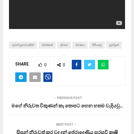
ගුවන් ප්‍රහාරයකින්
ඩමස්කස්
දර්ශන
මරණය
සිරියානු
සුන්බුන්
SHARE
0
0
PREVIOUS POST
මගේ නිරුවත විකුණන් කෑ තොපට හෙන හතම වැදියවු..
NEXT POST
සිසුන් නිරුවත් කර වද දුන් පේරාදෙණිය සරසවි කෘෂි