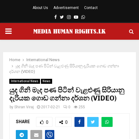
About Us
Advertisement
Contact
Facebook
Twitter
Instagram
Youtube
Whatsapp
PRIMARY
MENU
Home
International News
යුද ගිනි මැද පණ පිටින් වැළළුණු සිරියානු දැරියක ගොඩ ගන්නා
දර්ශන (VIDEO)
International News
News
යුද ගිනි මැද පණ පිටින් වැළළුණු සිරියානු
දැරියක ගොඩ ගන්නා දර්ශන (VIDEO)
by
Shiran Viraj
2017-02-21
0
255
SHARE
0
0