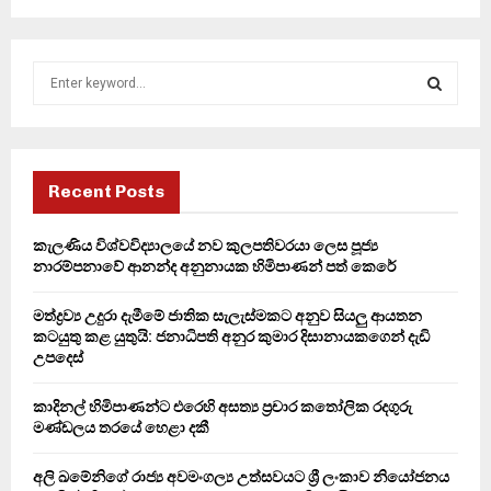
S
e
a
S
r
c
E
h
Recent Posts
f
A
o
කැලණිය විශ්වවිද්‍යාලයේ නව කුලපතිවරයා ලෙස පූජ්‍ය
r
R
නාරම්පනාවේ ආනන්ද අනුනායක හිමිපාණන් පත් කෙරේ
:
C
මත්ද්‍රව්‍ය උදුරා දැමීමේ ජාතික සැලැස්මකට අනුව සියලු ආයතන
කටයුතු කළ යුතුයි: ජනාධිපති අනුර කුමාර දිසානායකගෙන් දැඩි
H
උපදෙස්
කාදිනල් හිමිපාණන්ට එරෙහි අසත්‍ය ප්‍රචාර කතෝලික රදගුරු
මණ්ඩලය තරයේ හෙළා දකී
අලි ඛමේනිගේ රාජ්‍ය අවමංගල්‍ය උත්සවයට ශ්‍රී ලංකාව නියෝජනය