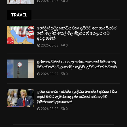
2026-07-03
0
TRAVEL
හෝමුස් සමුද්‍ර සන්ධිය වසා දැමීමට ඉරානය පියවර
ගනී: ලෝක තෙල් මිල ශීඝ්‍රයෙන් ඉහළ යාමේ
අවදානමක්
2026-03-03
0
ඉරානය විසින් F-15 ප්‍රහාරක යානයක් බිම හෙළූ
බව පවසයි; මැදපෙරදිග ගැටුම් උච්ච අවස්ථාවකට
2026-03-02
0
ඉරානය සමඟ පවතින යුද්ධය මසකින් අවසන් විය
හැකි බවට ඇමරිකානු ජනාධිපති ඩොනල්ඩ්
ට්‍රම්ප්ගෙන් ප්‍රකාශයක්
2026-03-02
0