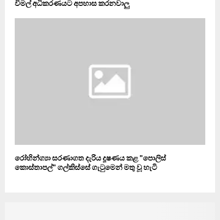
විමල් අධිකරණයට අපහාස කරනවාලු
රෝහින්ග්‍යා සරණාගත දැරිය දූෂණය කළ "පොලිස්
කොස්තාපල්" ගල්කිස්සේ ගැටුමෙන් මතු වූ හැටි