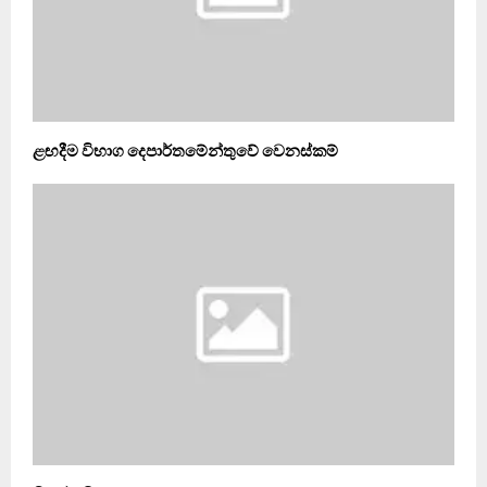
ළඟදීම විභාග දෙපාර්තමේන්තුවේ වෙනස්කම්