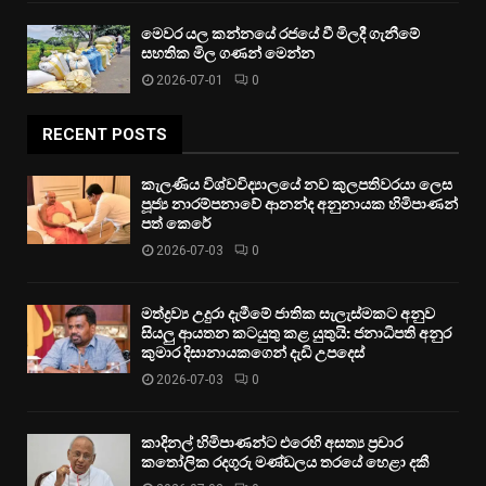
මෙවර යල කන්නයේ රජයේ වී මිලදී ගැනීමේ
සහතික මිල ගණන් මෙන්න
2026-07-01
0
RECENT POSTS
කැලණිය විශ්වවිද්‍යාලයේ නව කුලපතිවරයා ලෙස
පූජ්‍ය නාරම්පනාවේ ආනන්ද අනුනායක හිමිපාණන්
පත් කෙරේ
2026-07-03
0
මත්ද්‍රව්‍ය උදුරා දැමීමේ ජාතික සැලැස්මකට අනුව
සියලු ආයතන කටයුතු කළ යුතුයි: ජනාධිපති අනුර
කුමාර දිසානායකගෙන් දැඩි උපදෙස්
2026-07-03
0
කාදිනල් හිමිපාණන්ට එරෙහි අසත්‍ය ප්‍රචාර
කතෝලික රදගුරු මණ්ඩලය තරයේ හෙළා දකී