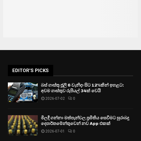
EDITOR'S PICKS
බස් ගාස්තු ජූලි 6 වැනිදා සිට 12%කින් ඉහළට:
අවම ගාස්තුව රුපියල් 34ක් වෙයි
2026-07-02
0
මිලදී ගන්නා මත්පැන්වල ප්‍රමිතිය සෙවීමට සුරාබදු
දෙපාර්තමේන්තුවෙන් නව App එකක්
2026-07-01
0