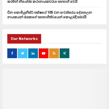
කරමින් නියෝජ්‍ය කථානායකවරයා සහභාගි වෙයි
චීන කොමියුනිස්ට් පක්ෂයේ 105 වන සංවත්සරය දේශපාලන
නායකයන් රැසකගේ සහභාගිත්වයෙන් කොළඹදී සමරයි
Our Networks