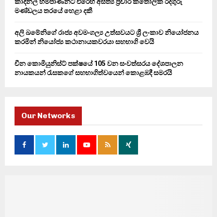
කාදිනල් හිමිපාණන්ට එරෙහි අසත්‍ය ප්‍රචාර කතෝලික රදගුරු
මණ්ඩලය තරයේ හෙළා දකී
අලි ඛමේනිගේ රාජ්‍ය අවමංගල්‍ය උත්සවයට ශ්‍රී ලංකාව නියෝජනය
කරමින් නියෝජ්‍ය කථානායකවරයා සහභාගි වෙයි
චීන කොමියුනිස්ට් පක්ෂයේ 105 වන සංවත්සරය දේශපාලන
නායකයන් රැසකගේ සහභාගිත්වයෙන් කොළඹදී සමරයි
Our Networks