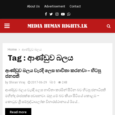
About Us
Advertisement
Contact
Facebook
Twitter
Instagram
Youtube
Whatsapp
PRIMARY
MENU
Home
ආණ්ඩුව බලය
Tag : ආණ්ඩුව බලය
ආණ්ඩුව බලය වැරදි ලෙස භාවිතා කරනවා – හිටපු
ජනපති
by
Shiran Viraj
2017-06-29
0
248
ආණ්ඩුව බලය වැරදි ලෙස භාවිතා කරමින් සිටින බව හිටපු ජනාධිපති
මහින්ද රාජපක්ෂ පවසනවා. ඔහු මේ බව කියා සිටියේ කොළඹ –
කොටුව ශ්‍රී සම්බුද්ධාලෝක විහාරස්ථානයේ ඊයේ...
Read more