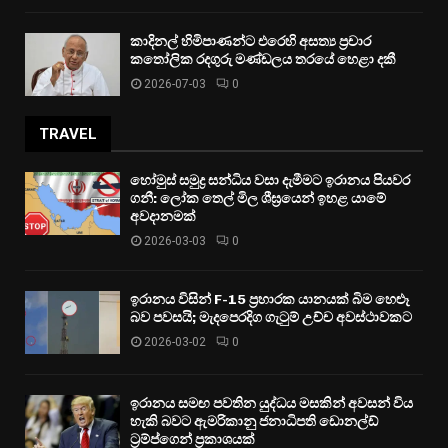
කාදිනල් හිමිපාණන්ට එරෙහි අසත්‍ය ප්‍රචාර
කතෝලික රදගුරු මණ්ඩලය තරයේ හෙළා දකී
2026-07-03
0
TRAVEL
හෝමුස් සමුද්‍ර සන්ධිය වසා දැමීමට ඉරානය පියවර
ගනී: ලෝක තෙල් මිල ශීඝ්‍රයෙන් ඉහළ යාමේ
අවදානමක්
2026-03-03
0
ඉරානය විසින් F-15 ප්‍රහාරක යානයක් බිම හෙළූ
බව පවසයි; මැදපෙරදිග ගැටුම් උච්ච අවස්ථාවකට
2026-03-02
0
ඉරානය සමඟ පවතින යුද්ධය මසකින් අවසන් විය
හැකි බවට ඇමරිකානු ජනාධිපති ඩොනල්ඩ්
ට්‍රම්ප්ගෙන් ප්‍රකාශයක්