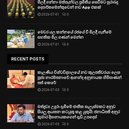
මිලදී ගන්නා මත්පැන්වල ප්‍රමිතිය සෙවීමට සුරාබදු
දෙපාර්තමේන්තුවෙන් නව App එකක්
2026-07-01
0
මෙවර යල කන්නයේ රජයේ වී මිලදී ගැනීමේ
සහතික මිල ගණන් මෙන්න
2026-07-01
0
RECENT POSTS
කැලණිය විශ්වවිද්‍යාලයේ නව කුලපතිවරයා ලෙස
පූජ්‍ය නාරම්පනාවේ ආනන්ද අනුනායක හිමිපාණන්
පත් කෙරේ
2026-07-03
0
මත්ද්‍රව්‍ය උදුරා දැමීමේ ජාතික සැලැස්මකට අනුව
සියලු ආයතන කටයුතු කළ යුතුයි: ජනාධිපති අනුර
කුමාර දිසානායකගෙන් දැඩි උපදෙස්
2026-07-03
0