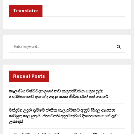
Translate:
S
e
a
S
r
c
E
h
Recent Posts
f
A
o
කැලණිය විශ්වවිද්‍යාලයේ නව කුලපතිවරයා ලෙස පූජ්‍ය
r
R
නාරම්පනාවේ ආනන්ද අනුනායක හිමිපාණන් පත් කෙරේ
:
C
මත්ද්‍රව්‍ය උදුරා දැමීමේ ජාතික සැලැස්මකට අනුව සියලු ආයතන
කටයුතු කළ යුතුයි: ජනාධිපති අනුර කුමාර දිසානායකගෙන් දැඩි
H
උපදෙස්