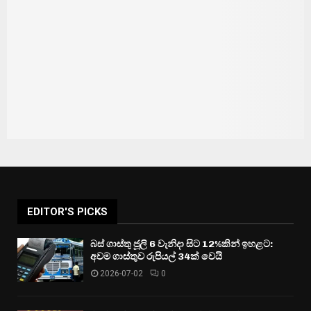
EDITOR'S PICKS
බස් ගාස්තු ජූලි 6 වැනිදා සිට 12%කින් ඉහළට:
අවම ගාස්තුව රුපියල් 34ක් වෙයි
2026-07-02
0