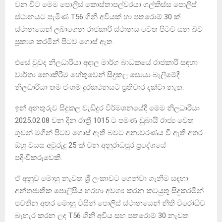
වන විට මෙම පොලිස් කොස්තාපල්වරයා ගල්කිස්ස පොලිස්
ස්ථානයට පැමිණ T56 ගිනි අවියක් හා පතරොම් 30 ක්
ස්ථානයෙන් ලබාගෙන රාජකාරි ස්ථානය වෙත පිටව යන බව
ප්‍රකාශ කරමින් පිටව ගොස් ඇත.
එසේ වුවද නිලධාරියා අදාල මාර්ග බාධකයේ රාජකාරි සඳහා
වාර්තා නොකිරීම හේතුවෙන් සිදුකල සොයා බැලීමේදී
නිලධාරියා තම ජංගම දුරකථනයට ප්‍රතිචාර දක්වා නැත.
ඉන් අනතුරුව සිදුකල වැඩිදුර විර්මශනයේදී මෙම නිලධාරියා
2025.02.08 වන දින රාත්‍රී 1015 ට පමණ ඩුබායි රාජ්‍ය වෙත
ගුවන් මගින් පිටව ගොස් ඇති බවට අනාවරණය වී ඇති අතර
ඔහු වයස අවුරුදු 25 ක් වන අනුරාධපුර ප්‍රදේශයේ
පදිංචිකරුවෙකි.
ඒ අනුව මොහු නැවත ශ්‍රී ලංකාවට ගෙන්වා ගැනීම සඳහා
අන්තජාතික පොලිසිය හරහා අවශ්‍ය කරන කටයුතු සිදුකරමින්
පවතින අතර මොහු විසින් පොලිස් ස්ථානයෙන් නීති විරෝධිව
බැහැර කරන ලද T56 ගිනි අවිය සහ පතරොම් 30 නැවත