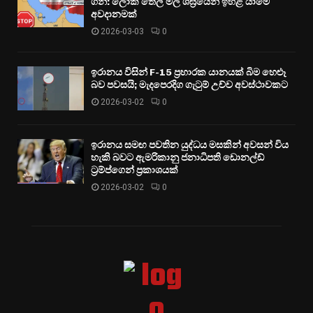
ගනී: ලෝක තෙල් මිල ශීඝ්‍රයෙන් ඉහළ යාමේ
අවදානමක්
2026-03-03
0
ඉරානය විසින් F-15 ප්‍රහාරක යානයක් බිම හෙළූ
බව පවසයි; මැදපෙරදිග ගැටුම් උච්ච අවස්ථාවකට
2026-03-02
0
ඉරානය සමඟ පවතින යුද්ධය මසකින් අවසන් විය
හැකි බවට ඇමරිකානු ජනාධිපති ඩොනල්ඩ්
ට්‍රම්ප්ගෙන් ප්‍රකාශයක්
2026-03-02
0