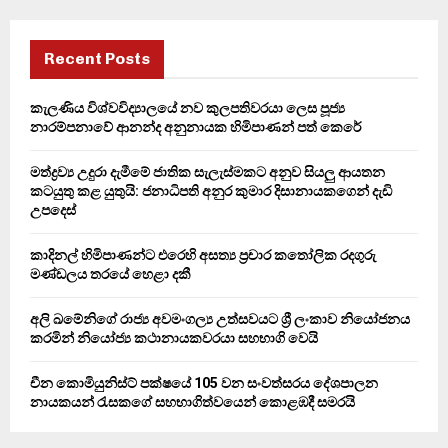
S
r
c
E
h
Recent Posts
f
A
o
කැලණිය විශ්වවිද්‍යාලයේ නව කුලපතිවරයා ලෙස පූජ්‍ය
r
R
නාරම්පනාවේ ආනන්ද අනුනායක හිමිපාණන් පත් කෙරේ
:
C
මත්ද්‍රව්‍ය උදුරා දැමීමේ ජාතික සැලැස්මකට අනුව සියලු ආයතන
කටයුතු කළ යුතුයි: ජනාධිපති අනුර කුමාර දිසානායකගෙන් දැඩි
H
උපදෙස්
කාදිනල් හිමිපාණන්ට එරෙහි අසත්‍ය ප්‍රචාර කතෝලික රදගුරු
මණ්ඩලය තරයේ හෙළා දකී
අලි ඛමේනිගේ රාජ්‍ය අවමංගල්‍ය උත්සවයට ශ්‍රී ලංකාව නියෝජනය
කරමින් නියෝජ්‍ය කථානායකවරයා සහභාගි වෙයි
චීන කොමියුනිස්ට් පක්ෂයේ 105 වන සංවත්සරය දේශපාලන
නායකයන් රැසකගේ සහභාගිත්වයෙන් කොළඹදී සමරයි