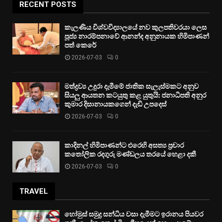
RECENT POSTS
කැලණිය විශ්වවිද්‍යාලයේ නව කුලපතිවරයා ලෙස
පූජ්‍ය නාරම්පනාවේ ආනන්ද අනුනායක හිමිපාණන්
පත් කෙරේ
2026-07-03
0
මත්ද්‍රව්‍ය උදුරා දැමීමේ ජාතික සැලැස්මකට අනුව
සියලු ආයතන කටයුතු කළ යුතුයි: ජනාධිපති අනුර
කුමාර දිසානායකගෙන් දැඩි උපදෙස්
2026-07-03
0
කාදිනල් හිමිපාණන්ට එරෙහි අසත්‍ය ප්‍රචාර
කතෝලික රදගුරු මණ්ඩලය තරයේ හෙළා දකී
2026-07-03
0
TRAVEL
හෝමුස් සමුද්‍ර සන්ධිය වසා දැමීමට ඉරානය පියවර