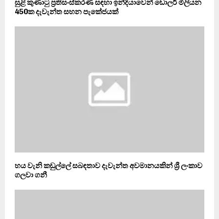
සුළි කුණාටු ප්‍රතිසංස්කරණ සඳහා ඉන්දියාවෙන් ඩොලර් මිලියන
450ක දැවැන්ත සහන පැකේජයක්
හය වැනි කඩුල්ලේ සබඳතාව දැවැන්ත අවමානයකින් ශ්‍රී ලංකාව
ගලවා ගනී