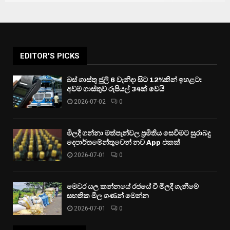
EDITOR'S PICKS
බස් ගාස්තු ජූලි 6 වැනිදා සිට 12%කින් ඉහළට:
අවම ගාස්තුව රුපියල් 34ක් වෙයි
2026-07-02
0
මිලදී ගන්නා මත්පැන්වල ප්‍රමිතිය සෙවීමට සුරාබදු
දෙපාර්තමේන්තුවෙන් නව App එකක්
2026-07-01
0
මෙවර යල කන්නයේ රජයේ වී මිලදී ගැනීමේ
සහතික මිල ගණන් මෙන්න
2026-07-01
0