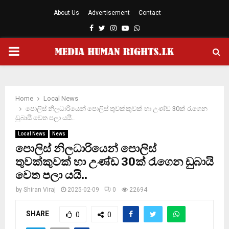
About Us
Advertisement
Contact
Facebook
Twitter
Instagram
Youtube
Whatsapp
PRIMARY
MENU
Home
Local News
පොලිස් නිලධාරියෙන් පොලිස් තුවක්කුවක් හා උණ්ඩ 30ක් රැගෙන
ඩුබායි වෙත පලා යයි..
Local News
News
පොලිස් නිලධාරියෙන් පොලිස්
තුවක්කුවක් හා උණ්ඩ 30ක් රැගෙන ඩුබායි
වෙත පලා යයි..
by
Shiran Viraj
2025-02-09
0
22694
SHARE
0
0