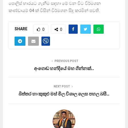
පොලිස් භාරයට ගැනීම සඳහා මේ වන විට විර්මශන
කණ්ඩායම් 04 ක් විසින් විර්මශන සිදු කරමින් පවති.
SHARE
0
0
PREVIOUS POST
අංගොඩ හන්දියේ මහ ගින්නක්..
NEXT POST
බිත්තර හා කුකුළු මස් මිල විශාල ලෙස පහල බසී..