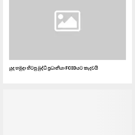
යුද හමුදා හිටපු බුද්ධි ප්‍රධානියා FCIDයට කැදවයි