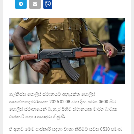
ගල්කිස්ස පොලිස් ස්ථානයට අනුයුක්ත පොලිස්
කොස්තාපලවරයෙකු 2025.02.08 වන දින සවස 0600 සිට
පොලිස් ස්ථානයෙන් බැහැර පිහිටි ස්ථානයක මාර්ග බාධක
රාජකාරි සඳහා යොදවා තිබුණි.
ඒ අනුව මෙම රාජකාරි සඳහා වාතා කිරීමට සවස 0530 පමණ