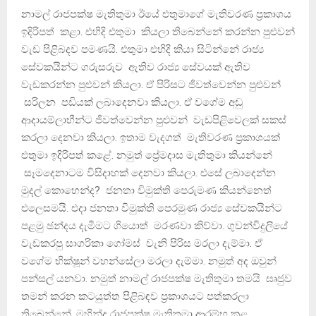
නාමල් රාජපක්ෂ මැතිතුමා ඊයේ එතුමාගේ මැතිවරණ ප්‍රකාශය
ඉදිරිපත් කළා. එහිදි එතුමා කියලා තිබෙන්නේ කරන්න පුළුවන්
වැඩ පිළිබදව පමණයි. එතුමා එහිදි කියා සිටින්නේ රාජ්‍ය
සේවකයින්ට ගරුසරුව ඇතිව රාජ්‍ය සේවයක් ඇතිව
වැඩකරන්න පුළුවන් කියලා. ඒ පිරිසට ජිවත්වෙන්න පුළුවන්
සරිලන පඩියක් ලබාදෙනවා කියලා. ඒ වගේම අඩු
ආදායම්ලාභීන්ට ජිවත්වෙන්න පුළුවන් වැඩපිළිවෙලක් සකස්
කරලා දෙනවා කියලා. ඉතාම වැදගත් මැතිවරණ ප්‍රකාශයක්
එතුමා ඉදිරිපත් කළේ. නමුත් ප්‍රේමදාස මැතිතුමා කියන්නේ
සෑමදෙනාටම විසිදාහක් දෙනවා කියලා. එසේ ලබාදෙන්න
මුදල් කොහෙන්ද? ජනතා විමුක්ති පෙරුමණ කියන්නෙත්
එලෙසමයි. එදා ජනතා විමුක්ති පෙරමුණ රාජ්‍ය සේවකයින්ට
පළමු ඡන්දය දැමීමට ගියොත් මරණවා කිව්වා. ගුවන්විදුලියේ
වැඩකරපු සාගරිකා ගෝමස් වැනි පිරිස මරලා දැම්මා. ඒ
වගේම භික්ෂූන් වහන්සේලා මරලා දැම්මා. නමුත් අද ඔවුන්
පන්සල් යනවා. නමුත් නාමල් රාජපක්ෂ මැතිතුමා තමයි ඝෘජුව
තමන් කරන කටයුත්ත පිළිබඳව ප්‍රකාශයට පත්කරලා
තිබෙන්නේ. මහින්ද රාජපක්ෂ මැතිතුමා ආරම්භ කළ