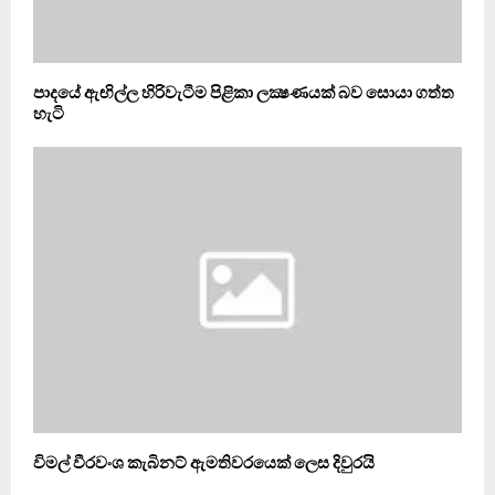
පාදයේ ඇඟිල්ල හිරිවැටීම පිළිකා ලක්‍ෂණයක්‌ බව සොයා ගත්ත
හැටි
විමල් වීරවංශ කැබිනට් ඇමතිවරයෙක් ලෙස දිවුරයි