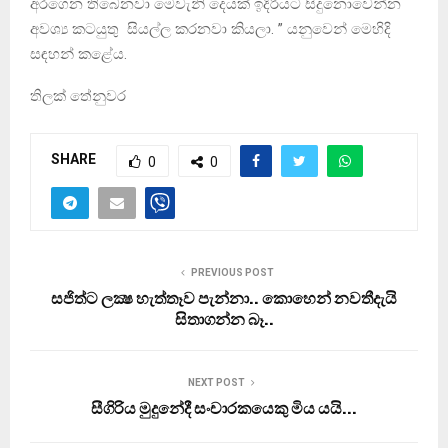
අරගෙන තිබෙනවා මෙවැනි දෙයක් ඉදිරියට සිදුනොවෙන්න
අවශ්‍ය කටයුතු සියල්ල කරනවා කියලා. ” යනුවෙන් මෙහිදි
සඳහන් කළේය.
තිලක් තේනුවර
SHARE
0
0
PREVIOUS POST
සජිත්ට ලක්‍ෂ හැත්තෑව පැන්නා.. කොහෙන් නවතීදැයි
සිතාගන්න බෑ..
NEXT POST
සීගිරිය මුදුනේදී සංචාරකයෙකු මිය යයි…