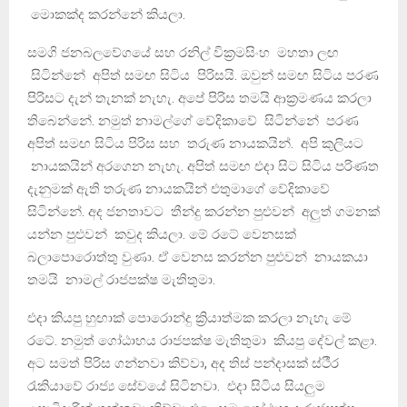
මොකක්ද කරන්නේ කියලා.
සමගි ජනබලවේගයේ සහ රනිල් වික්‍රමසිංහ මහතා ලඟ
සිටින්නේ අපිත් සමඟ සිටිය පිරිසයි. ඔවුන් සමඟ සිටිය පරණ
පිරිසට දැන් තැනක් නැහැ. අපේ පිරිස තමයි ආක්‍රමණය කරලා
තිබෙන්නේ. නමුත් නාමල්ගේ වේදිකාවේ සිටින්නේ පරණ
අපිත් සමඟ සිටිය පිරිස සහ තරුණ නායකයින්. අපි කුලියට
නායකයින් අරගෙන නැහැ. අපිත් සමඟ එදා සිට සිටිය පරිණත
දැනුමක් ඇති තරුණ නායකයින් එතුමාගේ වේදිකාවේ
සිටින්නේ. අද ජනතාවට තීන්දු කරන්න පුළුවන් අලුත් ගමනක්
යන්න පුළුවන් කවුද කියලා. මේ රටේ වෙනසක්
බලාපොරොත්තු වුණා. ඒ වෙනස කරන්න පුළුවන් නායකයා
තමයි නාමල් රාජපක්ෂ මැතිතුමා.
එදා කියපු හුඟාක් පොරොන්දු ක්‍රියාත්මක කරලා නැහැ මේ
රටේ. නමුත් ගෝඨාභය රාජපක්ෂ මැතිතුමා කියපු දේවල් කළා.
අට සමත් පිරිස ගන්නවා කිව්වා, අද තිස් පන්දාසක් ස්ථීර
රැකියාවේ රාජ්‍ය සේවයේ සිටිනවා. එදා සිටිය සියලුම