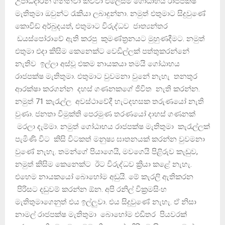
උපාධිදාරින් ගන්නවා කිව්වා එලෙසම ගෝඨාභය රාජපක්ෂ
මැතිතුමා ඔවුන්ට රැකියා ලබාදුන්නා. නමුත් එතුමාට සිදුවුණේ
කොවිඩ් අර්බුදයත්, එතුමාට විරුද්ධව ජාත්‍යන්තර
ඩයස්පෝරාවේ ඇති කරපු කුමණ්ත්‍රනයට මුහුණදීමට. නමුත්
එතුමා එදා කිසිම කෙනෙක්ට වෙඩිල්ලක් පත්තුකරන්නේ
නැතිව ඉල්ලා අස්වූ එකම නායකයා තමයි ගෝඨාභය
රාජපක්ෂ මැතිතුමා. එතුමාට වුවමනා වුනේ නැහැ තනතුර
ආරක්ෂා කරගන්න දහස් ගණනකගේ ජිවිත නැති කරන්න.
නමුත් 71 කැරැල්ල අවස්ථාවේදී හැටදහසක තරුණයෝ නැති
වුණා. ජනතා විමුක්ති පෙරමුණ තරණයෝ දාහස් ගණනක්
මරලා දැම්මා. නමුත් ගෝඨාභය රාජපක්ෂ මැතිතුමා කැරැල්ලක්
පැමිණි විට කිසි විටකත් මනුෂ්‍ය ඝාතනයක් කරන්න වුවමනා
වුණේ නැහැ. තමන්ගේ පියාගෙයි, මවගෙයි පිළිරුව කැඩුව,
නමුත් කිසිම කෙනෙක්ට ඊට විරුද්ධව ක්‍රියා කළේ නැහැ.
එහෙම නායකයෝ බොහෝම අඩුයි. මේ කැරලි ඇතිකරන
පිරිසට දඩුවම් කරන්න ඕන. අපි රනිල් වික්‍රමසිංහ
මැතිතුමාගෙනුත් එය ඉල්ලුවා. එය සිදුවුණේ නැහැ. ඒ නිසා
නාමල් රාජපක්ෂ මැතිතුමා බොහෝම එඩිතර පියවරක්