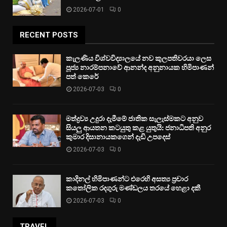
2026-07-01
0
RECENT POSTS
කැලණිය විශ්වවිද්‍යාලයේ නව කුලපතිවරයා ලෙස
පූජ්‍ය නාරම්පනාවේ ආනන්ද අනුනායක හිමිපාණන්
පත් කෙරේ
2026-07-03
0
මත්ද්‍රව්‍ය උදුරා දැමීමේ ජාතික සැලැස්මකට අනුව
සියලු ආයතන කටයුතු කළ යුතුයි: ජනාධිපති අනුර
කුමාර දිසානායකගෙන් දැඩි උපදෙස්
2026-07-03
0
කාදිනල් හිමිපාණන්ට එරෙහි අසත්‍ය ප්‍රචාර
කතෝලික රදගුරු මණ්ඩලය තරයේ හෙළා දකී
2026-07-03
0
TRAVEL