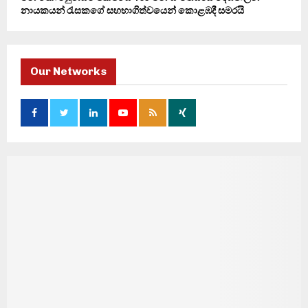
නායකයන් රැසකගේ සහභාගිත්වයෙන් කොළඹදී සමරයි
Our Networks