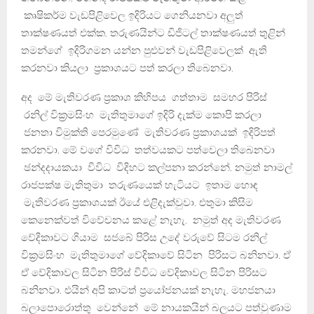
කෘෂිකර්ම වැඩපිළිවෙල ඉදිරියට ගෙනියනවා අලුත්
තාක්ෂණයත් එක්ක. තරුණයින්ට ඩිජිටල් තාක්ෂණයත් තුළින්
තමන්ගේ ඉදිරිගමන යන්න පුළුවන් වැඩපිළිවෙලක් ඇති
කරනවා කියලා ප්‍රකාශයට පත් කරලා තිබෙනවා.
අද මේ මැතිවරණ ප්‍රකාශ කිහිපය ගත්තාම සමහර පිරිස්
රනිල් වික්‍රමසිංහ මැතිතුමාගේ ඉදිරි දැක්ම කොපි කරලා
ජනතා විමුක්ති පෙරමුණේ මැතිවරණ ප්‍රකාශයක් ඉදිරිපත්
කරනවා. මේ වගේ විවිධ තත්වයකට පත්වෙලා තිබෙනවා
ඡන්දදායකයා විවිධ විදිහට කල්පනා කරන්නේ. නමුත් නාමල්
රාජපක්ෂ මැතිතුමා තරුණයෙක් හැටියට ඉතාම හොඳ
මැතිවරණ ප්‍රකාශයක් ඊයේ එළිදැක්වුවා. එතුමා කිසිම
කෙනෙක්වත් විවේචනය කළේ නැහැ. නමුත් අද මැතිවරණ
වේදිකාවට ගියාම සජබේ පිරිස උදේ වරුවේ සිටම රනිල්
වික්‍රමසිංහ මැතිතුමාගේ වේදිකාවේ සිටින පිරිසට බනිනවා. ඒ
ඒ වේදිකාවල සිටින පිරිස් විවිධ වේදිකාවල සිටින පිරිසට
බනිනවා. එයින් අපි කාටත් ප්‍රයෝජනයක් නැහැ. මහජනයා
බලාපොරොත්තු වෙන්නේ මේ නායකයින් බලයට පත්වුණාම