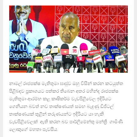
නාමල් රාජපක්ෂ මැතිතුමා ඝෘජුව ඔහු විසින් කරන කටයුත්ත
පිළිබඳව ප්‍රකාශයට පත්කර තිබෙන අතර මහින්ද රාජපක්ෂ
මැතිතුමා ආරම්භ කළ කෘෂිකර්ම වැඩපිළිවෙල ඉදිරියට
ගෙනියන බවත් නව තාක්ෂණයත් සමඟ බැදුණු ඩිජිටල්
තාක්ෂණයක් තුළින් තරුණයන්ට ඉදිරියට යා හැකි
වැඩපිළිවෙලක් ඇති කරන බව පාර්ලිමේන්තු මන්ත්‍රී ගාමිණි
ලොකුගේ මහතා පැවසීය.