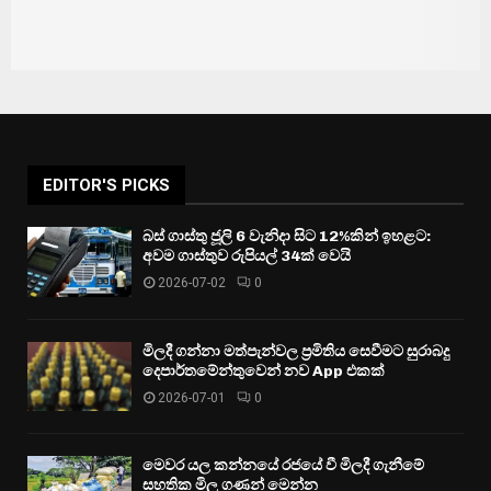
EDITOR'S PICKS
බස් ගාස්තු ජූලි 6 වැනිදා සිට 12%කින් ඉහළට:
අවම ගාස්තුව රුපියල් 34ක් වෙයි
2026-07-02
0
මිලදී ගන්නා මත්පැන්වල ප්‍රමිතිය සෙවීමට සුරාබදු
දෙපාර්තමේන්තුවෙන් නව App එකක්
2026-07-01
0
මෙවර යල කන්නයේ රජයේ වී මිලදී ගැනීමේ
සහතික මිල ගණන් මෙන්න