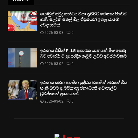
හෝමුස් සමුද්‍ර සන්ධිය වසා දැමීමට ඉරානය පියවර
ගනී: ලෝක තෙල් මිල ශීඝ්‍රයෙන් ඉහළ යාමේ
අවදානමක්
2026-03-03
0
ඉරානය විසින් F-15 ප්‍රහාරක යානයක් බිම හෙළූ
බව පවසයි; මැදපෙරදිග ගැටුම් උච්ච අවස්ථාවකට
2026-03-02
0
ඉරානය සමඟ පවතින යුද්ධය මසකින් අවසන් විය
හැකි බවට ඇමරිකානු ජනාධිපති ඩොනල්ඩ්
ට්‍රම්ප්ගෙන් ප්‍රකාශයක්
2026-03-02
0