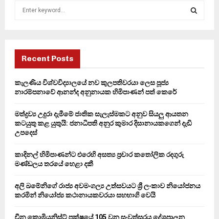
S
e
a
S
r
c
E
h
Recent Posts
f
A
o
කැලණිය විශ්වවිද්‍යාලයේ නව කුලපතිවරයා ලෙස පූජ්‍ය
r
R
නාරම්පනාවේ ආනන්ද අනුනායක හිමිපාණන් පත් කෙරේ
:
C
මත්ද්‍රව්‍ය උදුරා දැමීමේ ජාතික සැලැස්මකට අනුව සියලු ආයතන
කටයුතු කළ යුතුයි: ජනාධිපති අනුර කුමාර දිසානායකගෙන් දැඩි
H
උපදෙස්
කාදිනල් හිමිපාණන්ට එරෙහි අසත්‍ය ප්‍රචාර කතෝලික රදගුරු
මණ්ඩලය තරයේ හෙළා දකී
අලි ඛමේනිගේ රාජ්‍ය අවමංගල්‍ය උත්සවයට ශ්‍රී ලංකාව නියෝජනය
කරමින් නියෝජ්‍ය කථානායකවරයා සහභාගි වෙයි
චීන කොමියුනිස්ට් පක්ෂයේ 105 වන සංවත්සරය දේශපාලන