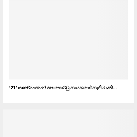
‘21’ සාකච්චාවෙන් පොහොට්ටු නායකයෝ නැගිට යති…