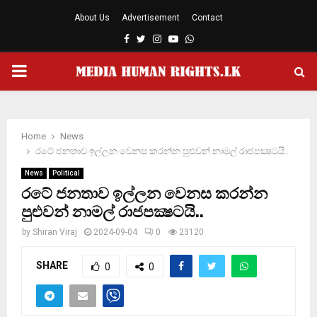
About Us
Advertisement
Contact
Facebook
Twitter
Instagram
Youtube
Whatsapp
PRIMARY
MENU
Home
News
රටේ ජනතාව ඉල්ලන වෙනස කරන්න පුළුවන් නාමල් රාජපක්‍ෂටයි..
News
Political
රටේ ජනතාව ඉල්ලන වෙනස කරන්න
පුළුවන් නාමල් රාජපක්‍ෂටයි..
by
Shiran Viraj
2024-09-04
0
23120
SHARE
0
0