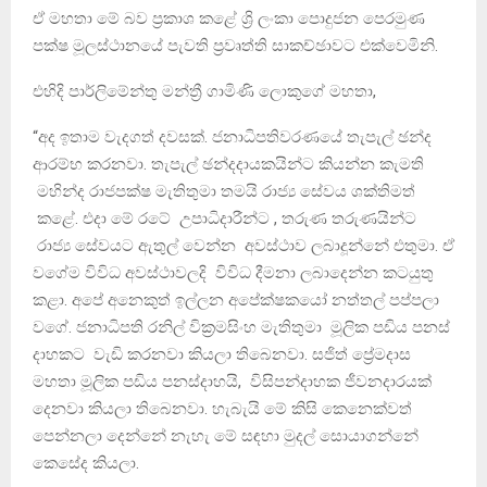
ඒ මහතා මේ බව ප්‍රකාශ කළේ ශ්‍රි ලංකා පොදුජන පෙරමුණ
පක්ෂ මූලස්ථානයේ පැවති ප්‍රවෘත්ති සාකච්ඡාවට එක්වෙමිනි.
එහිදි පාර්ලිමේන්තු මන්ත්‍රී ගාමිණි ලොකුගේ මහතා,
“අද ඉතාම වැදගත් දවසක්. ජනාධිපතිවරණයේ තැපැල් ඡන්ද
ආරම්භ කරනවා. තැපැල් ඡන්දදායකයින්ට කියන්න කැමති
මහින්ද රාජපක්ෂ මැතිතුමා තමයි රාජ්‍ය සේවය ශක්තිමත්
කළේ. එදා මේ රටේ උපාධිදාරීන්ට , තරුණ තරුණයින්ට
රාජ්‍ය සේවයට ඇතුල් වෙන්න අවස්ථාව ලබාදූන්නේ එතුමා. ඒ
වගේම විවිධ අවස්ථාවලදි විවිධ දීමනා ලබාදෙන්න කටයුතු
කළා. අපේ අනෙකුත් ඉල්ලන අපේක්ෂකයෝ නත්තල් පප්පලා
වගේ. ජනාධිපති රනිල් වික්‍රමසිංහ මැතිතුමා මූලික පඩිය පනස්
දාහකට වැඩි කරනවා කියලා තිබෙනවා. සජිත් ප්‍රේමදාස
මහතා මූලික පඩිය පනස්දාහයි, විසිපන්දාහක ජීවනදාරයක්
දෙනවා කියලා තිබෙනවා. හැබැයි මේ කිසි කෙනෙක්වත්
පෙන්නලා දෙන්නේ නැහැ මේ සඳහා මුදල් සොයාගන්නේ
කෙසේද කියලා.