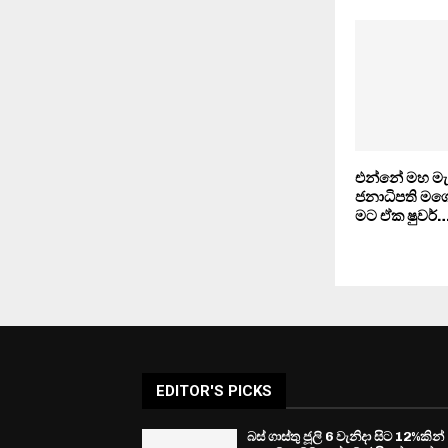
එන්නේ මහ මැ
ජනාධිපති මගේ
මට ඒක ෂුවර්
EDITOR'S PICKS
බස් ගාස්තු ජූලි 6 වැනිදා සිට 12%කින්