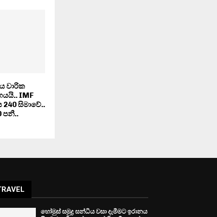
ය වාරික
හයයි.. IMF
240 සිමාවේ..
පනී..
TRAVEL
හෝමුස් සමුද්‍ර සන්ධිය වසා දැමීමට ඉරානය