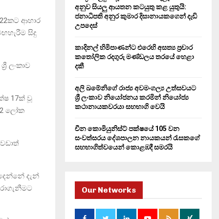
H
අනුව සියලු ආයතන කටයුතු කළ යුතුයි:
ජනාධිපති අනුර කුමාර දිසානායකගෙන් දැඩි
 22කට ආහාර
උපදෙස්
ඟහැරීම සිදු
කාදිනල් හිමිපාණන්ට එරෙහි අසත්‍ය ප්‍රචාර
කතෝලික රදගුරු මණ්ඩලය තරයේ හෙළා
‍රී ලංකාව
දකී
අලි ඛමේනිගේ රාජ්‍ය අවමංගල්‍ය උත්සවයට
ශ්‍රී ලංකාව නියෝජනය කරමින් නියෝජ්‍ය
්ෂ 17ක් වූ
කථානායකවරයා සහභාගි වෙයි
7.2 ලෝක
චීන කොමියුනිස්ට් පක්ෂයේ 105 වන
සංවත්සරය දේශපාලන නායකයන් රැසකගේ
 වඩාත්
සහභාගිත්වයෙන් කොළඹදී සමරයි
 දෙන්නේ දැන්
ුරාගැනීමට
Our Networks