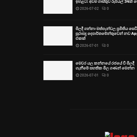
ඉහළට: අවම ගාස්තුව රුපියල් 34ක් ව
2026-07-02
0
මිලදී ගන්නා මත්පැන්වල ප්‍රමිතිය සෙ
සුරාබදු දෙපාර්තමේන්තුවෙන් නව Ap
එකක්
2026-07-01
0
මෙවර යල කන්නයේ රජයේ වී මිලදී
ගැනීමේ සහතික මිල ගණන් මෙන්න
2026-07-01
0