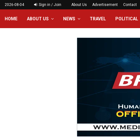
2026-08-04
Sign in / Join
About Us
Advertisement
Contact
HOME
ABOUT US
NEWS
TRAVEL
POLITICAL