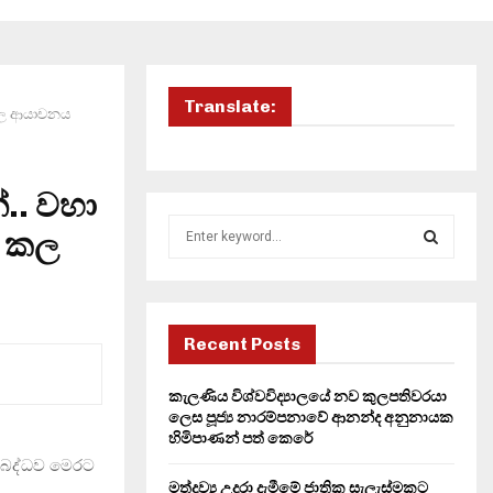
Translate:
 කල ආයාචනය
්.. වහා
S
් කල
e
a
S
r
c
E
h
Recent Posts
f
A
o
කැලණිය විශ්වවිද්‍යාලයේ නව කුලපතිවරයා
r
R
ලෙස පූජ්‍ය නාරම්පනාවේ ආනන්ද අනුනායක
:
හිමිපාණන් පත් කෙරේ
C
කාබද්ධව මෙරට
මත්ද්‍රව්‍ය උදුරා දැමීමේ ජාතික සැලැස්මකට