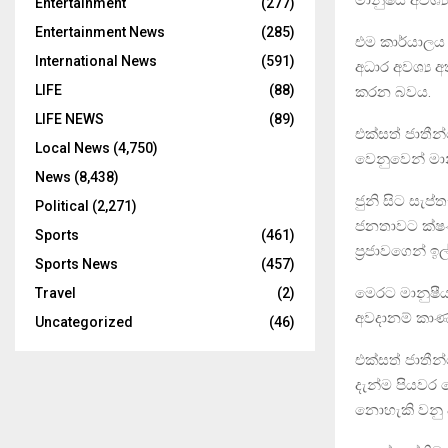
Entertainment
(277)
Entertainment News
(285)
එම කාර්යාල
International News
(591)
අධාර අවශ්‍ය 
LIFE
(88)
කරන බවය.
LIFE NEWS
(89)
එක්සත් ජාතීන
Local News
(4,750)
වෙනුවෙන් මානු
News
(8,438)
ජුනි සිට සැප
Political
(2,271)
ජනතාවට ක්ෂණ
Sports
(461)
ප්‍රජාවගෙන් ඉ
Sports News
(457)
මෙරට මානුෂීය
Travel
(2)
අවදානම් කාණ
Uncategorized
(46)
එක්සත් ජාතීන
දැන්ම පියවර
නොහැකි වනු 