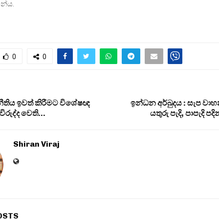
න්ය.
0
0
තිය ඉවත් කිරීමට විශේෂඥ
ඉන්ධන අර්බුදය : සැප ව
විරුද්ද වෙති…
යතුරු පැදි, පාපැදි 
Shiran Viraj
OSTS