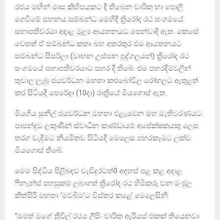
රජය මඟින් මාස කිහිපයකට දී තිබෙන වාරික හා පොලී
ගෙවීමේ සහනය සම්බන්ධ මෙහිදී ත්‍රිරෝද රථ සංගමයේ
සභාපතිවරයා අදාළ මූල්‍ය ආයතනයට පෙන්වාදී ඇත. කෙසේ
වෙතත් ඒ සම්බන්ධ කතා බහ අතරතුර එම ආයතනයට
සම්බන්ධ සීසර්ලා (වාහන උස්සන පුද්ගලයන්) ත්‍රිරෝද රථ
සංගමයේ සභාපතිවරයාට පහර දී තිබේ. එම පහරදීම්වලින්
තුවාල ලැබූ ජයවර්ධන මහතා කළුබෝවිල රෝහලට ඇතුළත්
කර සිටියදී පෙරේදා (10දා) රාත්‍රියේ මියගොස් ඇත.
මියගිය සුනිල් ජයවර්ධන මහතා එළැඹෙන මහ මැතිවරණයට
පාපන්දුව ලකුණින් ස්වාධීන කණ්ඩායම් අපේක්ෂකයකු ලෙස
තරග වැදීමට නියමිතව සිටියදී මෙලෙස පහරකෑමට ලක්ව
මියගොස් තිබේ.
මෙම සිද්ධිය පිළිබඳව වැඩිදුරටත්0 අදහස් පළ කළ අදාළ
ෆිනෑන්ස් පහසුකම් ලබාගත් ත්‍රිරෝද රථ හිමිකරු වන මංජුල
කිත්සිරි මහතා ‘මව්බිම’ට විස්තර කළේ මෙලෙසිනි.
“මමත් මගේ ත්‍රීවීල් රථය ලීසිං වාරික ඇරියස් එකක් තියෙනවා