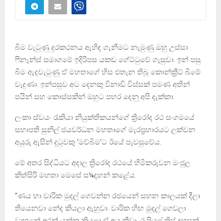
බිම වැටුණු දුරකථනය ඇහිඳ ගැනීමට නැමුණු ඔහු උස්සා
ෆිනෑන්ස් සමාගමේ ඉදිරිපස යකඩ ගේට්ටුවේ ගැසුවා. ඉන් පසු
බිම ඇදවැටුණු ඒ මහතාගේ හිස එතැන තිබූ කොන්ක්‍රීට් බිමේ
වැදුණා. ඉන්පසුව අට දෙනකු විනාඩි විස්සක් පමණ අතින්
පයින් සහ කොස්සකින් ඔහුට පහර දෙනු අපි දැක්කා.
ලංකා ස්වයං රැකියා නියුක්තිකයන්ගේ ත්‍රිරෝද රථ සංගමයේ
සභාපති සුනිල් ජයවර්ධන මහතාගේ මැරප්‍රහාරයට ලක්වන
අයුරු ඇසින් දුටුවකු ‘මව්බිම’ට ඊයේ පැවසුවේය.
මේ අතර සිද්ධියට අදාල ත්‍රිරෝද රථයේ හිමිකරුවන මංජුල
කිත්සිරි මහතා මෙසේ ස¼දහන් කළේය.
“ණය හා වාරික මුදල් ගෙවන්න රජයෙන් සහන කාලයක් දීලා
තියෙනවා නේද කියලා ඇහුවා. වාරික හිඟ මුදල් ගෙවලා
වාහනේ අරන් යන්න කියලා ඒ අය කීවා. රුපියල් තිස් දහසක්