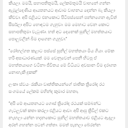
කියලා. මමයි, සභාපතිතුමයි, ලේකම්තුමයි වාහනේ ගන්න
ඇඹුල්දෙණිය ආයතනයට ආවාම වාහනය දෙන්න බෑ කියලා
කිව්වා. අපි එළියට එනකොට පිටිපස්සෙන් පන්නගෙන ඇවිත්
සීසර්ලා අපිට හොඳටම ගැහුවා. මම මෙහාට වෙන කොට
සභාපතිතුමා වැටුණා. හත් අට දෙනෙක් සුනිල් මහත්තයාට
පොලුවලින් බිම දාගෙන ගැහුවා.”
“රෝහල්ගත කළාට පස්සේ සුනිල් මහත්තයා මිය ගියා. මේක
හරි අසාධාරණයක්. මම වෙනුවෙන් පෙනී හිටපු ඒ
මහත්තයාගෙ වටිනා ජීවිතය මේ විධියට අවසාන වීම දරාගත
නොහැකි දුකක්”
ලංකා ස්වයං රැකියා වෘත්තිකයන්ගේ ජාතික ත්‍රිරෝද රථ
සංගමයේ ලේකම් මහින්ද කුමාර මහතා,
“අපි මේ ආයතනයට ගොස් ත්‍රිරෝද රථයක් සම්බන්ධ
ගැටලුවක් කතා කරලා එළියට ආවා. අපි ආපු ත්‍රීවීල් එකට
නැඟලා යන්න හදනකොට සුනිල් මහත්තයාව එළියට ඇදලා
අරන් ගහන්න පටන් ගත්තා. මමත් පැනලා බේරන්න