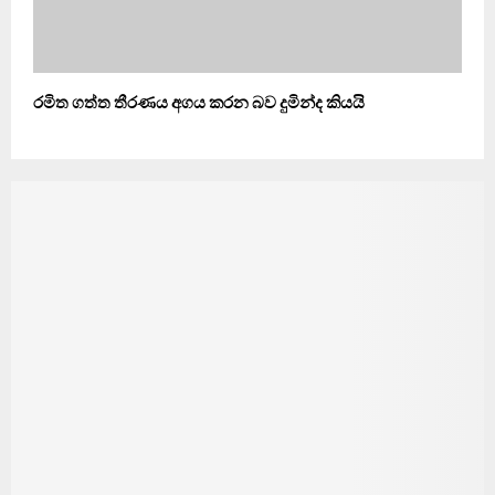
රමිත ගත්ත තීරණය අගය කරන බව දුමින්ද කියයි