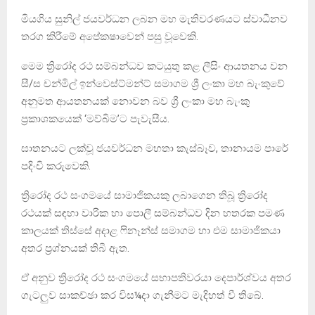
මියගිය සුනිල් ජයවර්ධන ලබන මහ මැතිවරණයට ස්වාධීනව
තරග කිරීමේ අපේකෂාවෙන් පසු වූවෙකි.
මෙම ත්‍රිරෝද රථ සම්බන්ධව කටයුතු කළ ලීසිං ආයතනය වන
සී/ස චන්මිල් ඉන්වෙස්ට්මන්ට් සමාගම ශ්‍රී ලංකා මහ බැංකුවේ
අනුමත ආයතනයක් නොවන බව ශ්‍රී ලංකා මහ බැංකු
ප්‍රකාශකයෙක් ‘මව්බිම’ට පැවැසීය.
ඝාතනයට ලක්වූ ජයවර්ධන මහතා කැස්බෑව, තානායම පාරේ
පදිංචි කරුවෙකි.
ත්‍රිරෝද රථ සංගමයේ සාමාජිකයකු ලබාගෙන තිබූ ත්‍රිරෝද
රථයක් සඳහා වාරික හා පොලී සම්බන්ධව දින හතරක පමණ
කාලයක් තිස්සේ අදාළ ෆිනෑන්ස් සමාගම හා එම සාමාජිකයා
අතර ප්‍රශ්නයක් තිබී ඇත.
ඒ අනුව ත්‍රිරෝද රථ සංගමයේ සභාපතිවරයා දෙපාර්ශ්වය අතර
ගැටලුව සාකච්ඡා කර විස¼දා ගැනීමට මැදිහත් වී තිබේ.