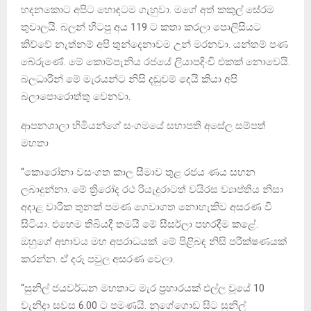
හදනකොට අපිට හොඳටම ගැහුවා. මගේ අත් කකුල් සේරම
තුවාලයි. බලන් හිටපු අය 119 ට කතා කරලා පොලිසියට
කිව්වේ නැත්නම් අපි තුන්දෙනාවම උන් මරනවා. යන්තම් පණ
බේරුණේ. මේ කොම්පැනිය රජයේ ලියාපදිංචි එකක් නොවෙයි.
බලධාරීන් මේ මැරයන්ට නිසි දඬුවම් දෙයි කියා අපි
බලාපොරොත්තු වෙනවා.
ආපනශාලා හිමියන්ගේ සංගමයේ සභාපති අසේල සම්පත්
මහතා
“කොරෝනා වසංගත කාල සීමාව තුළ රජය ණය සහන
ලබාදුන්නා. මේ ත්‍රිරෝද රථ රියැදුරාටත් වයිරස ව්‍යාප්තිය නිසා
අදාළ වාරික තුනක් පමණ ගෙවාගත නොහැකිව අසරණ වී
සිටියා. එහෙම තිබියදී තමයි මේ සීසර්ලා පහරදීම කළේ.
ඔහුගේ අභාවය මහ අපරාධයක්. මේ පිළිබඳ නිසි පරීක්ෂණයක්
කරන්න. ඒ දරු පවුල අසරණ වෙලා.
“සුනිල් ජයවර්ධන මහතාට මැර ප්‍රහාරයක් එල්ල වූයේ 10
වැනිදා සවස 6.00 ට පමණයි. නුගේගොඩ සිට සුනිල්