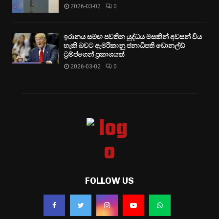
2026-03-02
0
ඉරානය සමඟ පවතින යුද්ධය මසකින් අවසන් විය
හැකි බවට ඇමරිකානු ජනාධිපති ඩොනල්ඩ්
ට්‍රම්ප්ගෙන් ප්‍රකාශයක්
2026-03-02
0
FOLLOW US