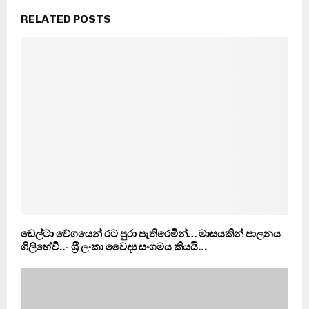
RELATED POSTS
ඩෙල්ටා වේගයෙන් රට පුරා පැතිරෙමින්… මාසයකින් පාලනය
ගිලිහේවි..- ශ‍්‍රී ලංකා වෛද්‍ය සංගමය කියයි…