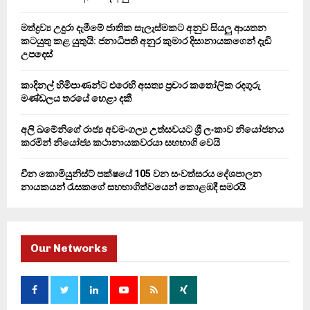
:
C
මත්ද්‍රව්‍ය උදුරා දැමීමේ ජාතික සැලැස්මකට අනුව සියලු ආයතන
කටයුතු කළ යුතුයි: ජනාධිපති අනුර කුමාර දිසානායකගෙන් දැඩි
H
උපදෙස්
කාදිනල් හිමිපාණන්ට එරෙහි අසත්‍ය ප්‍රචාර කතෝලික රදගුරු
මණ්ඩලය තරයේ හෙළා දකී
අලි ඛමේනිගේ රාජ්‍ය අවමංගල්‍ය උත්සවයට ශ්‍රී ලංකාව නියෝජනය
කරමින් නියෝජ්‍ය කථානායකවරයා සහභාගි වෙයි
චීන කොමියුනිස්ට් පක්ෂයේ 105 වන සංවත්සරය දේශපාලන
නායකයන් රැසකගේ සහභාගිත්වයෙන් කොළඹදී සමරයි
Our Networks