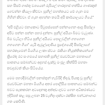
සහ සීසර් ගාස්තු වශයෙන් රුපියල් හාරදහස් හත්සිය ගාණකුත්
ගෙවන්න කියලා කිව්වා. සුනිල් මහත්තයට මේ ගැන මම
ගිහින් කිව්වා. ඒ ගැන අහන්න තමයි අපි කාර්යාලයට ගියේ.”
“අපි එළියට එනකොට පිටුපස්සෙන් පන්නගෙන ආපු සීසර්ලා
අපිට පන්න පන්න පහර දුන්නා. සුනිල් අයියා බිමට වැටුණා.
බිම වැටිලා හිටිය සුනිල් අයියට පොලුවලින් ගහගෙන
ගහගෙන ගියා” යැයි ඇඹුල්දෙණිය ප්‍රදේශයේදී සීසර්ලාගේ
පහරකෑමෙන් මියගිය ලංකා ස්වයං රැකියා නියුක්තිකයන්ගේ
ත්‍රිරෝද රථ සංගමයේ සභාපති සුනිල් ජයවර්ධන මහතාගේ
ඝාතනය සම්බන්ධව අදහස් දැක්වූ මංජුල කිත්සිරි මහතා
තවදුරටත් කියා සිටියේය.
මෙම පහරදීම්වලින් පනස්තුන් හැවිරිදි තිදරු පියකු වූ සුනිල්
ජයවර්ධන මහතා මියගිය අතර පොලිසිය ඝාතනයට සම්බන්ධ
බවට සැකකරන අටදෙනකු අත්අඩංගුවට ගෙන අධිකරණයට
ඉදිරිපත් කළ පසු ලබන 25 වැනිදා දක්වා රක්ෂිත බන්ධනාගාර
ගත කෙරිණි.