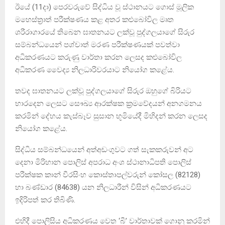
ඊයේ (11දා) පෙරවරුවේ සිද්ධිය වූ ස්ථානයට ගොස් මූලික
මහෙස්ත්‍රාත් පරීක්ෂණය කළ අතර කළුබෝවිල මෘත
ශරීරාගාරයේ තිබෙන ඝාතනයට ලක්වූ පුද්ගලයාගේ සිරුර
සම්බන්ධයෙන් පශ්චාත් මරණ පරීක්ෂණයක් පවත්වා
අධිකරණයට කරුණු වාර්තා කරන ලෙසද කළුබෝවිල
අධිකරණ වෛද්‍ය නිලධාරිවරයාට නියෝග කළේය.
තවද ඝාතනයට ලක්වූ පුද්ගලයාගේ සිරුර ඔහුගේ බිරියට
භාරදෙන ලෙසට සෞඛ්‍ය ආරක්ෂක ක්‍රමවේදයන් අනගමනය
කරමින් දේහය කැස්බෑව සුසාන භූමියේදී මිහිදන් කරන ලෙසද
නියෝග කළේය.
සිද්ධිය සම්බන්ධයෙන් අත්අඩංගුවට ගත් සැකකරුවන් අට
දෙනා මිරිහාන පොලිස් අපරාධ අංශ ස්ථානාධිපති පොලිස්
පරීක්ෂක කාන් වීරසිංහ කොස්තාපල්වරුන් කෝසල (82128)
හා බණ්ඩාර (84638) යන නිලධාරීන් විසින් අධිකරණයට
ඉදිරිපත් කර තිබිණි.
එහිදී පොලිසිය අධිකරණය වෙත ‘බී’ වාර්තාවක් ගොනු කරමින්