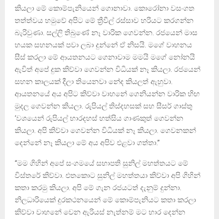
කියලා මේ කොම්පැනියෙන් ගොනාවා. කොරෝනා වසංගත
තත්ත්වය හමුවේ අපිට මේ ත්‍රීවීල් රස්සාව හරියට කරගන්න
බැරිවුණා. සල්ලි තිබුණේ නෑ වාරික ගෙවන්න. රජයෙන් මාස
හයක සහනයක් පවා ලබා දුන්නේ ඒ නිසයි. මගේ වාහනය
සීස් කරලා මේ ආයතනයට ගෙනාවාම මමයි මගේ නෝනයි
ඇවිත් අපේ දුක කිව්වා ගෙවන්න විධියක් නෑ කියලා. රජයෙන්
සහන කාලයක් දීලා තියෙනවා නේද කියලත් ඇහුවා.
ආයතනයේ අය අපිට කිව්වා වාහනේ ගෙනියන්න වාරික හිඟ
මුදල ගෙවන්න කියලා. රුපියල් තිස්දහසක් සහ සීසර් ගාස්තු
‘වශයෙන් රුපියල් භාරදහස් හත්සිය ගාණකුත් ගෙවන්න
කියලා. අපි කිව්වා ගෙවන්න විධියක් නෑ කියලා. ගෙවනකන්
දෙන්නේ නෑ කියලා මේ අය අපිව එළවා ගත්තා.”
“මම ගිහින් අපේ සංගමයේ සභාපති සුනිල් මහත්තයට මේ
විස්තරේ කිව්වා. එතකොට සුනිල් මහත්තයා කිව්වා අපි ගිහින්
කතා කරමු කියලා. අපි මේ ගැන රජයටත් දැනුම් දුන්නා.
නිලධාරියෙක් දුරකථනයෙන් මේ කොම්පැනියට කතා කරලා
කිව්වා වාහනේ වෙන ඇරියස් නැත්නම් මට භාර දෙන්න