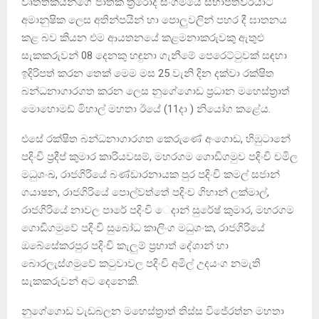
වෘත්තිකයන්ගේ ජාතික ත්‍රිරෝද සංගමයේ සභාපතිවරයාට
අමානුෂික ලෙස අතින්පයින් හා පොලුවලින් පහර දී ඝාතනය
කළ බව කියන එම ආයතනයේ කළමනාකරුවකු ඇතුළු
සැකකරුවන් 08 දෙනකු හඳුනා ගැනීමේ පෙරෙට්ටුවක් සඳහා
ඉදිරිපත් කරන තෙක් මෙම මස 25 වැනි දින දක්වා රක්ෂිත
බන්ධනාගාරගත කරන ලෙස නුගේගොඩ ප්‍රධාන මහෙස්ත්‍රාත්
මොහොමඩ් මිහාල් මහතා ඊයේ (11දා ) නියෝග කළේය.
එසේ රක්ෂිත බන්ධනාගාරගත කෙරුණේ අංගොඩ, හිඹුටානේ
පදිංචි ප්‍රදීප් කුමාර කාරියවසම්, මහරගම ගොඩිගමුව පදිංචි චමිල
මධුශංඛ, රාජගිරියේ බණ්ඩාරනායක පුර පදිංචි කමල් සජාන්
ගයාෂන, රාජගිරියේ පොල්වත්තේ පදිංච ගිහාන් ලක්මාල්,
රාජගිරියේ නාවල පාරේ පදිංචි ‍ෙදාන් සුරේෂ් කුමාර, මහරගම
ගොඩිගමුවේ පදිංචි සුබෝධ කාලිංග මධුශංක, රාජගිරියේ
ඔබේසේකරපුර පදිංචි කැලුම් ප්‍රභාත් දේශාන් හා
බොරලැස්ගමුවේ කටුවාවල පදිංචි අමිල් උදයංග නමැති
සැකකරුවන් අට දෙනෙකි.
නුගේගොඩ වැඩබලන මහෙස්ත්‍රාත් තිස්ස විජේරත්න මහතා