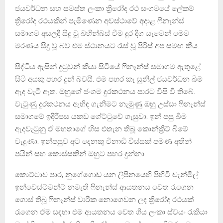
ජයවර්ධන සහ සමස්ත ලංකා ත්‍රිරෝද රථ සංගමයේ ලේකම්
ත්‍රිරෝද රථයකින් පැමිණෙන අවස්ථාවේ අදාළ ෆිනෑන්ස්
සමාගම අසලදී සිදු වූ බහින්බස් වීම දුර දිග යෑමෙන් මෙම
මරණය සිදු වූ බව එම ස්ථානයට රැස් වූ පිරිස් අප සමඟ කීය.
සිද්ධිය ඇසින් දුටුවන් කියා සිටියේ ෆිනෑන්ස් සමාගම ඇතුළේ
සිටි අයකු පහර දුන් බවයි. එම පහර කෑ සුනිල් ජයවර්ධන බිම
ඇද වැටී ඇත. ඔහුගේ ජංගම දුරකථනය පාරට විසි වී තිබේ.
වැටුණු දුරකථනය ඇහිඳ ගැනීමට නැමුණු ඔහු උස්සා ෆිනෑන්ස්
සමාගමේ ඉදිරිපස යකඩ ගේට්ටුවේ ගැසුවා. ඉන් පසු බිම
ඇදවැටුනු ඒ මහතාගේ හිස එතැන තිබූ කොන්ක්‍රීට් බිමේ
වැදුණා. ඉන්පසුව අට දෙනකු විනාඩි විස්සක් පමණ අතින්
පයින් සහ කොස්සකින් ඔහුට පහර දුන්නා.
කොට්ටාව පාර, නුගේගොඩ යන ලිපිනයෙහි පිහිටි චැන්මිල්
ඉන්වෙස්ට්මන්ට් නමැති ෆිනෑන්ස් ආයතනය වෙත රැගෙන
ගොස් තිබූ ෆිනෑන්ස් වාරික නොගෙවන ලද ත්‍රිරෝද රථයක්
රැගෙන ඒම සඳහා එම ආයතනය වෙත ගිය ලංකා ස්වයං රැකියා