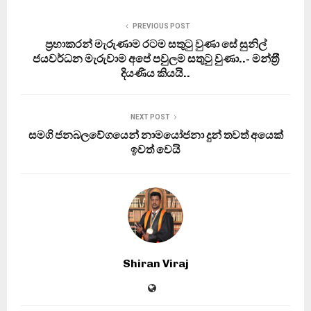
PREVIOUS POST
ප‍්‍රභාකරන් මැරුණාම රටම සතුටු වුණා සේ සුනිල්
ජයවර්ධන මැරුවාම අපේ පවුලම සතුටු වුණා..- මන්ත‍්‍රී
දියණිය කියයි..
NEXT POST
සමගි ජනබලවේගයෙන් නාමයෝජනා දුන් තවත් අයෙක්
ඉවත් වෙයි
Shiran Viraj