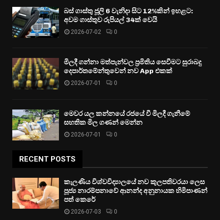
බස් ගාස්තු ජූලි 6 වැනිදා සිට 12%කින් ඉහළට:
අවම ගාස්තුව රුපියල් 34ක් වෙයි
2026-07-02
0
මිලදී ගන්නා මත්පැන්වල ප්‍රමිතිය සෙවීමට සුරාබදු
දෙපාර්තමේන්තුවෙන් නව App එකක්
2026-07-01
0
මෙවර යල කන්නයේ රජයේ වී මිලදී ගැනීමේ
සහතික මිල ගණන් මෙන්න
2026-07-01
0
RECENT POSTS
කැලණිය විශ්වවිද්‍යාලයේ නව කුලපතිවරයා ලෙස
පූජ්‍ය නාරම්පනාවේ ආනන්ද අනුනායක හිමිපාණන්
පත් කෙරේ
2026-07-03
0