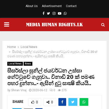
About Us
Advertisement
Contact
Facebook
Twitter
Instagram
Youtube
Whatsapp
PRIMARY
MENU
Home
Local News
සීසර්ස්ලා සුනිල් ජයවර්ධන උස්සා ගේට්ටුවේ ගැහුවා.. විනාඩි 20 ක්
පමණ පහර දුන්නා..- ඇසින් දුටු සාක්‍ෂි කියයි..
Local News
News
සීසර්ස්ලා සුනිල් ජයවර්ධන උස්සා
ගේට්ටුවේ ගැහුවා.. විනාඩි 20 ක් පමණ
පහර දුන්නා..- ඇසින් දුටු සාක්‍ෂි කියයි..
by
Shiran Viraj
2020-06-12
0
275
SHARE
0
0