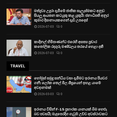
මත්ද්‍රව්‍ය උදුරා දැමීමේ ජාතික සැලැස්මකට අනුව
සියලු ආයතන කටයුතු කළ යුතුයි: ජනාධිපති අනුර
කුමාර දිසානායකගෙන් දැඩි උපදෙස්
2026-07-03
0
කාදිනල් හිමිපාණන්ට එරෙහි අසත්‍ය ප්‍රචාර
කතෝලික රදගුරු මණ්ඩලය තරයේ හෙළා දකී
2026-07-03
0
TRAVEL
හෝමුස් සමුද්‍ර සන්ධිය වසා දැමීමට ඉරානය පියවර
ගනී: ලෝක තෙල් මිල ශීඝ්‍රයෙන් ඉහළ යාමේ
අවදානමක්
2026-03-03
0
ඉරානය විසින් F-15 ප්‍රහාරක යානයක් බිම හෙළූ
බව පවසයි; මැදපෙරදිග ගැටුම් උච්ච අවස්ථාවකට