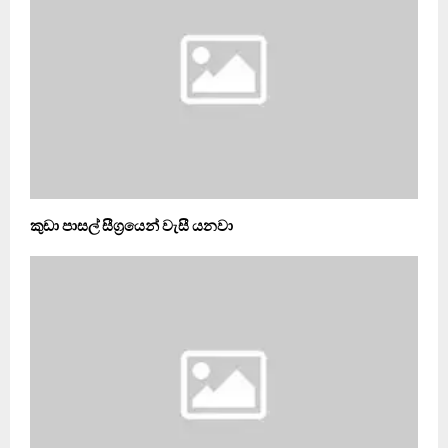
කුඩා පාසල් සීග්‍රයෙන් වැසී යනවා