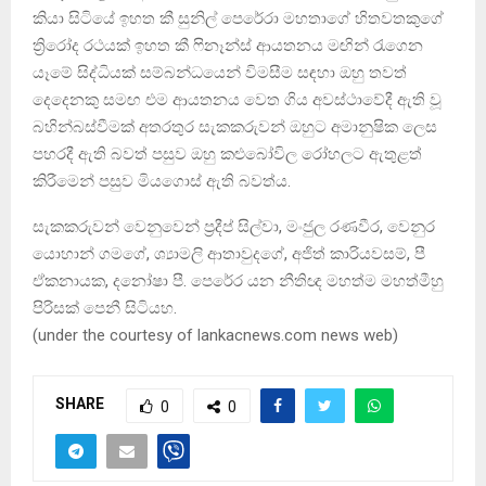
කියා සිටියේ ඉහත කී සුනිල් පෙරේරා මහතාගේ හිතවතකුගේ
ත්‍රිරෝද රථයක් ඉහත කී ෆිනෑන්ස් ආයතනය මඟින් රැගෙන
යෑමේ සිද්ධියක් සම්බන්ධයෙන් විමසීම සඳහා ඔහු තවත්
දෙදෙනකු සමඟ එම ආයතනය වෙත ගිය අවස්ථාවේදී ඇති වූ
බහින්බස්වීමක් අතරතුර සැකකරුවන් ඔහුට අමානුෂික ලෙස
පහරදී ඇති බවත් පසුව ඔහු කළුබෝවිල රෝහලට ඇතුළත්
කිරීමෙන් පසුව මියගොස් ඇති බවත්ය.
සැකකරුවන් වෙනුවෙන් ප්‍රදීප් සිල්වා, මංජුල රණවීර, වෙනුර
යොහාන් ගමගේ, ශ්‍යාමලි ආතාවුදගේ, අජිත් කාරියවසම්, පී
ඒකනායක, දනෝෂා පී. පෙරේර යන නීතිඥ මහත්ම මහත්මීහු
පිරිසක් පෙනී සිටියහ.
(under the courtesy of lankacnews.com news web)
SHARE
0
0