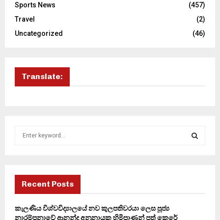
Sports News
(457)
Travel
(2)
Uncategorized
(46)
Translate:
S
e
a
S
r
c
E
h
Recent Posts
f
A
o
කැලණිය විශ්වවිද්‍යාලයේ නව කුලපතිවරයා ලෙස පූජ්‍ය
r
R
නාරම්පනාවේ ආනන්ද අනුනායක හිමිපාණන් පත් කෙරේ