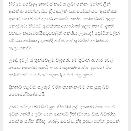
සිරුරේ ගෙවුණු කොටස් නැවත ලබා ගන්න, රෝගවලින්
ආරක්ෂා වෙන්න, ජීව ක්‍රියාවලීන් සමායෝජනයට, ආරක්ෂක
ආහාර වන ඛනිජ ලවණ අවශ්‍යයි. තන්තු පෝෂණයට අදාළ
නොවුණද සිරුරට ආරක්ෂක ආහාරයක් ලෙස ඉතා වැදගත්
වනවා. කාබෝහයිඩ්‍රේට්වලින් ශක්තිය ලැබෙද්දී ප්‍රෝටීනවලින්
වර්ධක පෝෂක ලැබෙද්දී ඛනිජ තන්තු මඟින් ආරක්ෂාව
සැලසෙනවා.
උදේ, දවල්, රෑ තුන්වේලම වැදගත්. මේ ප්‍රධාන ආහාර වේල්
දෙකට අමතරව කෙටි ආහාර දෙකක්ද ගන්න පුළුවන්. ඊට
අතිරේකව දෛනිකව පලතුරු ද එක් කළ යුතුයි.
දිනකට එළවළු, පලතුරු වර්ග පහක් කෑමට ගත යුතු බව
වෛද්‍ය නිර්දේශයයි.
උසට සරිලන බරකින් යුතු නිරෝගී පුද්ගලයකුට පිඟානෙන්
අඩක් ශක්තිය ලබා දෙන ආහාරවලින් (ධාන්‍ය, බත්, බඩඉරිඟු,
පොත්ත සහිත තිරිඟු, බාර්ලි, ඔට්ස් වැනි) පුරවා ගන්න පුළුවන්.