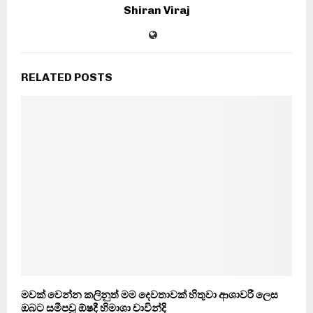
Shiran Viraj
RELATED POSTS
මවක් වෙන්න කලිනුත් මම දෙවතාවක් හිතුවා ආශාවරී ලෙස
ඔබට සමීපවූ ඕෂදී හිමාශා චාවින්දි