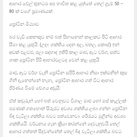
ආහාර වේල් තුනටම අප භාවිත කළ යුත්තේ තෙල් ග්‍රෑම් 50 –
80 ක් වගේ ප්‍රමාණයක්.
ප්‍රෝටීන මිථ්‍යාව
බර වැඩි කෙනකුට නම් බත් පිඟානෙන් කාලකට පිටි ආහාර
සීමා කළ යුතුයි. (උදා: ශක්තිය දෙන අල, බතල, කොස්) ඉන්
අඩක් එළවළු, පලා සඳහාද ඉතිරි කාල මාළු, ඇට වර්ග, සත්ව
ශාක ප්‍රෝටින පිරි ආහාරවලටද වෙන් කළ යුතුයි.
මාළු, ඇට වර්ග වැනි ප්‍රෝටීන සපිරි ආහාර නිසා ඉක්මනින් කුස
ගිනි දැනෙන්නේ නැහැ. ප්‍රෝටීන ආහාර ගත් විට ආහාර
ජීර්ණය වීමේ වේගය අඩුයි.
ඒත් කවුරුන් හෝ බත් වෙනුවට විශාල මාළු හෝ මස් කෑල්ලක්
පමණක් ගතහොත් සිරුරට අවශ්‍ය ශක්තිය ලබා ගන්න ප්‍රෝටීන
බිඳ වැටිලා ශක්තිය බවට පත්වෙනවා. ශරීරයට මුලින්ම අවශ්‍ය
ශක්තියයි. වර්ධනය ගැන ක්‍රියා කරන්නේ දෙවැනුවයි.තෙල්
ආහාර ගත්තත් සිදුවන්නේත් තෙල් බිඳ වැටිලා ශක්තිය බවට