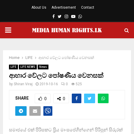
About Us
Advertisement
Contact
Facebook
Twitter
Instagram
Youtube
Whatsapp
PRIMARY
MENU
Home
LIFE
ආහාර වේලට පෝෂණීය වෙනසක්
LIFE
LIFE NEWS
News
ආහාර වේලට පෝෂණීය වෙනසක්
by
Shiran Viraj
2019-10-16
0
525
SHARE
0
0
සමාජයේ එක් පිරිසකට ප්‍රිය මාංසපේශීන්ගෙන් පිරිපුන් සිරුරක්