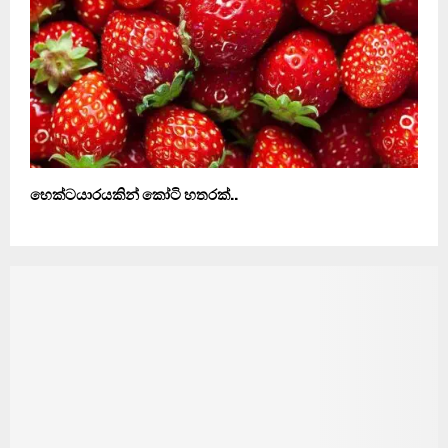
හෙක්ටයාරයකින් කෝටි හතරක්..