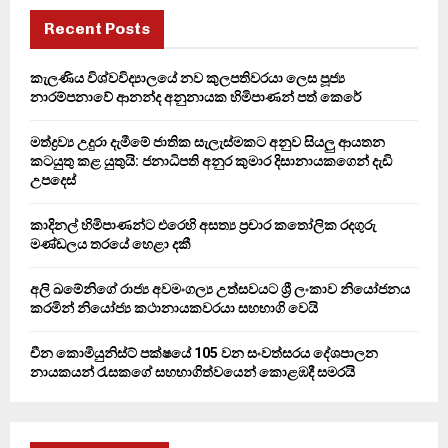
c
E
h
Recent Posts
f
A
o
කැලණිය විශ්වවිද්‍යාලයේ නව කුලපතිවරයා ලෙස පූජ්‍ය
r
R
නාරම්පනාවේ ආනන්ද අනුනායක හිමිපාණන් පත් කෙරේ
:
C
මත්ද්‍රව්‍ය උදුරා දැමීමේ ජාතික සැලැස්මකට අනුව සියලු ආයතන
කටයුතු කළ යුතුයි: ජනාධිපති අනුර කුමාර දිසානායකගෙන් දැඩි
H
උපදෙස්
කාදිනල් හිමිපාණන්ට එරෙහි අසත්‍ය ප්‍රචාර කතෝලික රදගුරු
මණ්ඩලය තරයේ හෙළා දකී
අලි ඛමේනිගේ රාජ්‍ය අවමංගල්‍ය උත්සවයට ශ්‍රී ලංකාව නියෝජනය
කරමින් නියෝජ්‍ය කථානායකවරයා සහභාගි වෙයි
චීන කොමියුනිස්ට් පක්ෂයේ 105 වන සංවත්සරය දේශපාලන
නායකයන් රැසකගේ සහභාගිත්වයෙන් කොළඹදී සමරයි