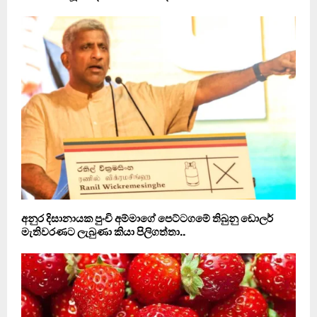
අනුර දිසානායක පුංචි අම්මාගේ පෙට්ටගමේ තිබුනු ඩොලර්
මැතිවරණට ලැබුණා කියා පිලිගත්තා..