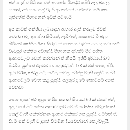
බත් නැතිව පිටි හෙවත් කාබෝහයිඩ්‍රේට් සපිරි අල, බතල,
කොස්, අළු කෙසෙල් වැනි ආහාරයක් ගන්නවා නම් ගත
යුත්තේත් පිඟානෙන් අඩක් පමණයි.
අප කාටත් ශක්තිය ලබාදෙන ආහාර ඈත් කරලම ජීවත්
වෙන්න බෑ. අප නිදා සිටියත්, ඇවිද්දත්, පසෙකට වී බලා
සිටියත් ශක්තිය ඕන. සිරුර වෙහෙසන වැඩක යෙදෙනවා නම්
වැඩිපුර ශක්තිය අවශ්‍යයි. පිඟානක අඩක්ම පිටි සහිත
ආහාරවලට වෙන් කරන්නේ ඒ නිසයි. ඉතිරි අර්ධයේ 2/3
පිරවිය යුත්තේ එළවළු හා පලාවලින්. 1/3 ක් මස් මාංස, කිරි,
ඇට වර්ග, කඩල පිටි, කව්පි, කඩල, පරිප්පු වැනි ප්‍රෝටීන පිරි
ආහාරවලට වෙන් කළ යුතුයි. පලතුරුද මේ කොටසට අයත්
වෙනවා.
කෙනකුගේ බර අඩුනම් පිඟානෙන් සියයට 60 ක් වගේ බත්,
අල වගේ පිටි සහිත ආහාරවලට වෙන් කරන්න. එවැන්නන්
තෙල් වැනි ශක්තිජනක ආහාර එක්කර ගත යුතුයි. විටමින් ඒ,
ඩී, ඊ, කේ වැනි වැදගත් විටමින දියවෙන්නේ තෙල්වලයි.