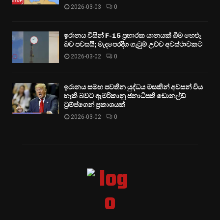
2026-03-03
0
ඉරානය විසින් F-15 ප්‍රහාරක යානයක් බිම හෙළූ
බව පවසයි; මැදපෙරදිග ගැටුම් උච්ච අවස්ථාවකට
2026-03-02
0
ඉරානය සමඟ පවතින යුද්ධය මසකින් අවසන් විය
හැකි බවට ඇමරිකානු ජනාධිපති ඩොනල්ඩ්
ට්‍රම්ප්ගෙන් ප්‍රකාශයක්
2026-03-02
0