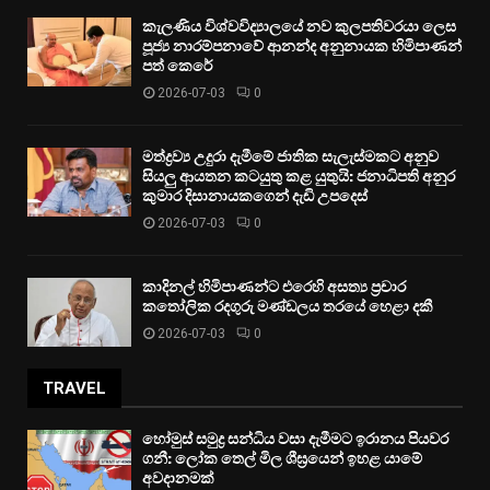
කැලණිය විශ්වවිද්‍යාලයේ නව කුලපතිවරයා ලෙස
පූජ්‍ය නාරම්පනාවේ ආනන්ද අනුනායක හිමිපාණන්
පත් කෙරේ
2026-07-03
0
මත්ද්‍රව්‍ය උදුරා දැමීමේ ජාතික සැලැස්මකට අනුව
සියලු ආයතන කටයුතු කළ යුතුයි: ජනාධිපති අනුර
කුමාර දිසානායකගෙන් දැඩි උපදෙස්
2026-07-03
0
කාදිනල් හිමිපාණන්ට එරෙහි අසත්‍ය ප්‍රචාර
කතෝලික රදගුරු මණ්ඩලය තරයේ හෙළා දකී
2026-07-03
0
TRAVEL
හෝමුස් සමුද්‍ර සන්ධිය වසා දැමීමට ඉරානය පියවර
ගනී: ලෝක තෙල් මිල ශීඝ්‍රයෙන් ඉහළ යාමේ
අවදානමක්