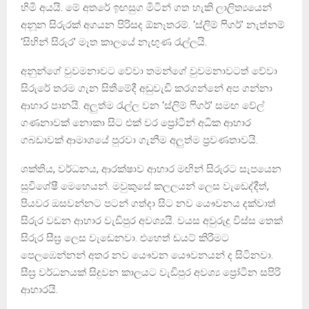
හිමි අයයි. මේ අතරේ ඉඟසුග මිටින් ගත හැකි ලාලිත්‍යයෙන්
අනූන සිරුරක් අගයන පිරිසද ඕනෑතරම්. ‘ස්ලිම් ෆිගර්’ නැත්නම්
‘සිහින් සිරුර’ මෑත කාලයේ නැඟුණ රැල්ලයි.
අනුන්ගේ වුවමනාවට වේවා තමන්ගේ වුවමනාවටත් වේවා
සිරුරේ තරම ගැන සිතීමේදී අඩුවැඩි කරගන්නේ අප ගන්නා
ආහාර පානයි. අලුත්ම රැල්ල වන ‘ස්ලිම් ෆිගර්’ සමඟ වේල්
ගණනාවක් නොකා සිට එක් වර ප්‍රෝටීන් අධික ආහාර
ගබඩාවක් ආමාශයේ පුරවා ගැනීම අලුත්ම ප්‍රවණතාවයි.
ශක්තිය, වර්ධනය, ආරක්ෂාව ආහාර මඟින් සිරුරට සැපයෙන
සුවිශේෂී මෙහෙයන්. මවුකුසේ කලලයන් ලෙස වැඩෙද්දීත්,
පියවර ඔසවන්නට පටන් ගත්දා සිට නව යෞවනය දක්වාත්
සිරුර වඩන ආහාර වැඩිපුර අවශ්‍යයි. වයස අවුරුදු විස්ස තෙක්
සිරුර සීඝ්‍ර ලෙස වැඩෙනවා. එහෙත් ඩයට් කිරීමට
පෙලඹෙන්නන් අතර නව යෞවන යෞවනයන් ද සිටිනවා.
සීඝ්‍ර වර්ධනයක් සිදුවන කාලයට වැඩිපුර අවශ්‍ය ප්‍රෝටීන සපිරි
ආහාරයි.