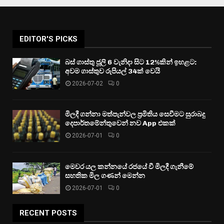
EDITOR'S PICKS
බස් ගාස්තු ජූලි 6 වැනිදා සිට 12%කින් ඉහළට:
අවම ගාස්තුව රුපියල් 34ක් වෙයි
2026-07-02
0
මිලදී ගන්නා මත්පැන්වල ප්‍රමිතිය සෙවීමට සුරාබදු
දෙපාර්තමේන්තුවෙන් නව App එකක්
2026-07-01
0
මෙවර යල කන්නයේ රජයේ වී මිලදී ගැනීමේ
සහතික මිල ගණන් මෙන්න
2026-07-01
0
RECENT POSTS