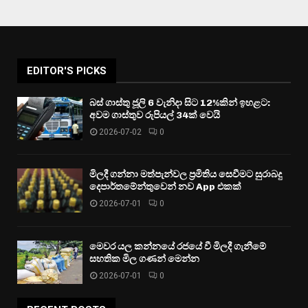
EDITOR'S PICKS
බස් ගාස්තු ජූලි 6 වැනිදා සිට 12%කින් ඉහළට:
අවම ගාස්තුව රුපියල් 34ක් වෙයි
2026-07-02
0
මිලදී ගන්නා මත්පැන්වල ප්‍රමිතිය සෙවීමට සුරාබදු
දෙපාර්තමේන්තුවෙන් නව App එකක්
2026-07-01
0
මෙවර යල කන්නයේ රජයේ වී මිලදී ගැනීමේ
සහතික මිල ගණන් මෙන්න
2026-07-01
0