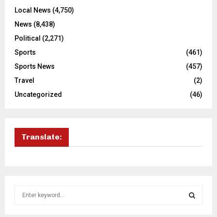
Local News
(4,750)
News
(8,438)
Political
(2,271)
Sports
(461)
Sports News
(457)
Travel
(2)
Uncategorized
(46)
Translate:
S
e
a
S