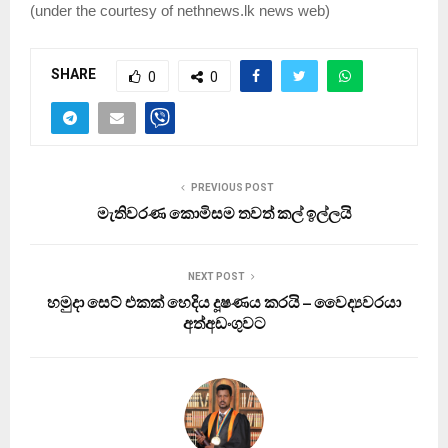
(
under the courtesy of nethnews.lk news web
)
SHARE
0
0
PREVIOUS POST
මැතිවරණ කොමිසම තවත් කල් ඉල්ලයි
NEXT POST
හමුදා සෙට් එකක් හෙදිය දූෂණය කරයි – වෛද්‍යවරයා
අත්අඩංගුවට