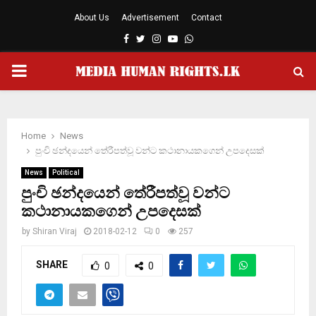
About Us
Advertisement
Contact
Facebook
Twitter
Instagram
Youtube
Whatsapp
PRIMARY
MENU
Home
News
පුංචි ඡන්දයෙන් තේරීපත්වූ වන්ට කථානායකගෙන් උපදෙසක්
News
Political
පුංචි ඡන්දයෙන් තේරීපත්වූ වන්ට
කථානායකගෙන් උපදෙසක්
by
Shiran Viraj
2018-02-12
0
257
SHARE
0
0