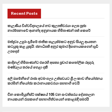
r
c
E
h
Recent Posts
f
A
o
කැලණිය විශ්වවිද්‍යාලයේ නව කුලපතිවරයා ලෙස පූජ්‍ය
r
R
නාරම්පනාවේ ආනන්ද අනුනායක හිමිපාණන් පත් කෙරේ
:
C
මත්ද්‍රව්‍ය උදුරා දැමීමේ ජාතික සැලැස්මකට අනුව සියලු ආයතන
කටයුතු කළ යුතුයි: ජනාධිපති අනුර කුමාර දිසානායකගෙන් දැඩි
H
උපදෙස්
කාදිනල් හිමිපාණන්ට එරෙහි අසත්‍ය ප්‍රචාර කතෝලික රදගුරු
මණ්ඩලය තරයේ හෙළා දකී
අලි ඛමේනිගේ රාජ්‍ය අවමංගල්‍ය උත්සවයට ශ්‍රී ලංකාව නියෝජනය
කරමින් නියෝජ්‍ය කථානායකවරයා සහභාගි වෙයි
චීන කොමියුනිස්ට් පක්ෂයේ 105 වන සංවත්සරය දේශපාලන
නායකයන් රැසකගේ සහභාගිත්වයෙන් කොළඹදී සමරයි