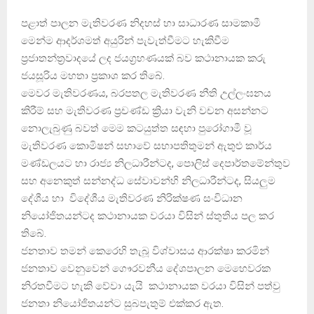
පළාත් පාලන මැතිවරණ නිදහස් හා සාධාරණ සාමකාමී
මෙන්ම ආදර්ශමත් අයුරින් පැවැත්වීමට හැකිවීම
ප්‍රජාතන්ත්‍රවාදයේ ලද ජයග්‍රහණයක් බව කථානායක කරු
ජයසූරිය මහතා ප්‍රකාශ කර තිබේ.
මෙවර මැතිවරණය, බරපතල මැතිවරණ නීති උල්ලංඝනය
කිරීම් සහ මැතිවරණ ප්‍රචණ්ඩ ක්‍රියා වැනි වචන අසන්නට
නොලැබුණු බවත් මෙම කටයුත්ත සඳහා පුරෝගාමී වූ
මැතිවරණ කොමිෂන් සභාවේ සභාපතිතුමන් ඇතුළු කාර්ය
මණ්ඩලයට හා රාජ්‍ය නිලධාරීන්ටද, පොලිස් දෙපාර්තමේන්තුව
සහ අනෙකුත් සන්නද්ධ සේවාවන්හි නිලධාරීන්ටද, සියලුම
දේශීය හා විදේශීය මැතිවරණ නිරික්ෂණ සංවිධාන
නියෝජිතයන්ටද කථානායක වරයා විසින් ස්තුතිය පල කර
තිබේ.
ජනතාව තමන් කෙරෙහි තැබූ විශ්වාසය ආරක්ෂා කරමින්
ජනතාව වෙනුවෙන් ගෞරවනීය දේශපාලන මෙහෙවරක
නිරතවීමට හැකි වේවා යැයි කථානායක වරයා විසින් පත්වු
ජනතා නියෝජිතයන්ට සුබපැතුම් එක්කර ඇත.