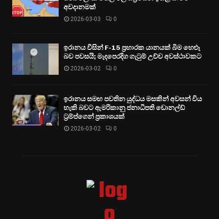
අවදානමක්
2026-03-03
0
ඉරානය විසින් F-15 ප්‍රහාරක යානයක් බිම හෙළූ
බව පවසයි; මැදපෙරදිග ගැටුම් උච්ච අවස්ථාවකට
2026-03-02
0
ඉරානය සමඟ පවතින යුද්ධය මසකින් අවසන් විය
හැකි බවට ඇමරිකානු ජනාධිපති ඩොනල්ඩ්
ට්‍රම්ප්ගෙන් ප්‍රකාශයක්
2026-03-02
0