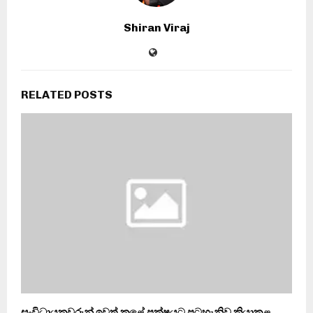
Shiran Viraj
RELATED POSTS
සංවිධායකවරුන් ඉවත් කළේ පක්ෂයට පටහැනිව ක්‍රියාකළ