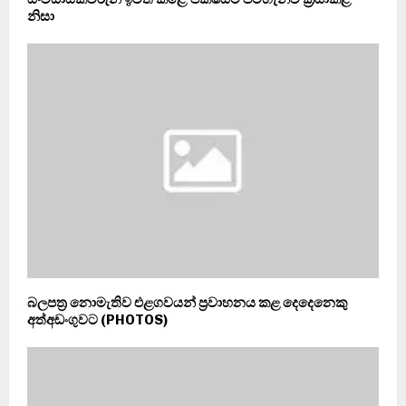
නිසා
බලපත්‍ර නොමැතිව එළගවයන් ප්‍රවාහනය කළ දෙදෙනෙකු
අත්අඩංගුවට (PHOTOS)