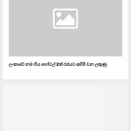
ලංකාවේ නම ගිය හෝටල් 2ක් රජයට අහිමි වන ලකුණු