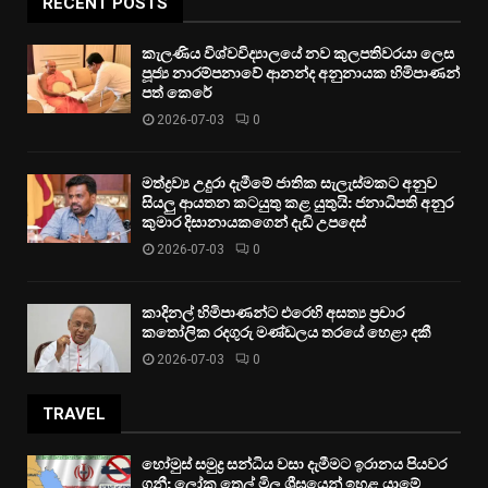
RECENT POSTS
කැලණිය විශ්වවිද්‍යාලයේ නව කුලපතිවරයා ලෙස
පූජ්‍ය නාරම්පනාවේ ආනන්ද අනුනායක හිමිපාණන්
පත් කෙරේ
2026-07-03
0
මත්ද්‍රව්‍ය උදුරා දැමීමේ ජාතික සැලැස්මකට අනුව
සියලු ආයතන කටයුතු කළ යුතුයි: ජනාධිපති අනුර
කුමාර දිසානායකගෙන් දැඩි උපදෙස්
2026-07-03
0
කාදිනල් හිමිපාණන්ට එරෙහි අසත්‍ය ප්‍රචාර
කතෝලික රදගුරු මණ්ඩලය තරයේ හෙළා දකී
2026-07-03
0
TRAVEL
හෝමුස් සමුද්‍ර සන්ධිය වසා දැමීමට ඉරානය පියවර
ගනී: ලෝක තෙල් මිල ශීඝ්‍රයෙන් ඉහළ යාමේ