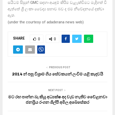
සයිටම් සිසුන් GMC සඳහා අයඳුම් කිරීම වැළැක්වීමට මැදිහත් වී
ඇත්තේ ශ්‍රී ලංකා වෛද්‍ය සභාව බව ද එම නිවේදනයේ දක්වා
ඇත.
(
under the courtesy of adaderana news web
)
SHARE
0
0
PREVIOUS POST
2014 න් පසු විශ්‍රාම ගිය සේවකයන් ලංවිම යළි කැඳවයි
NEXT POST
මට රඟ පාන්න බෑ කියූ අධ්‍යක්ෂ අද වැඩ නැතිව වේ‍ෙළ­නවා
ජන­ප්‍රිය රංගන ශිල්පී අමිල අබේ­සේ­කර