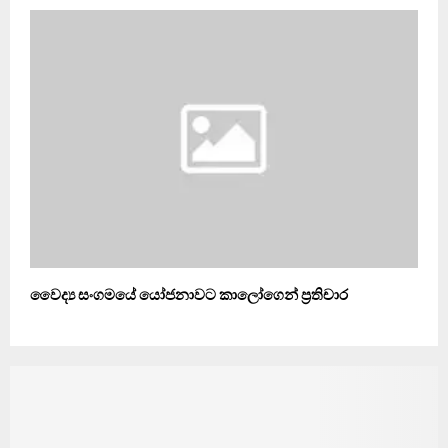
වෛද්‍ය සංගමයේ යෝජනාවට කාලෝගෙන් ප්‍රතිචාර