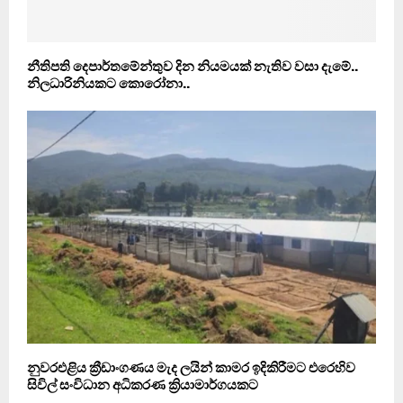
නීතිපති දෙපාර්තමේන්තුව දින නියමයක් නැතිව වසා දැමේ..
නිලධාරිනියකට කොරෝනා..
නුවරඑළිය ක්‍රීඩාංගණය මැද ලයින් කාමර ඉදිකිරීමට එරෙහිව
සිවිල් සංවිධාන අධිකරණ ක්‍රියාමාර්ගයකට