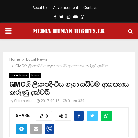
About Us
Advertisement
Contact
Facebook
Twitter
Instagram
Youtube
Whatsapp
PRIMARY
MENU
Home
Local News
GMCහි ලියාපදිංචිය ගැන සයිටම් ආයතනය කරුණු දක්වයි
Local News
News
GMCහි ලියාපදිංචිය ගැන සයිටම් ආයතනය
කරුණු දක්වයි
by
Shiran Viraj
2017-09-15
0
330
SHARE
0
0