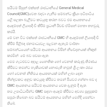
සයිටම් සිසුන් එක්සත් රාජධානියේ General Medical
Council(GMC)වෙත බඳවා ගැනීම සම්බන්ධ ක්‍රියා පටිපාටිය
යළි සලකා බැලීමට කටයුතු කරන බවට එම ආයතනයේ
අයඳුම්පත් ලියාපදිංචි කිරීම් ප්‍රධානී රිචඩ් ඒමිසන් මහතා තහවුරු
කරයි.
මේ වන විට එක්සත් රාජධානියේ GMC හි අයඳුම්පත් ලියාපදිංචි
කිරීම් පිළිබඳ ජනමාධ්‍යවල පළවන ඇතැම් වාර්තා
සම්බන්ධයෙන් සයිටම් ආයතනය විසින් නිවේදනයක් නිකුත්
කරමින් මේ බව පවසා ඇත.
මෙම ගැටළුවට අදාළ නෛතික හෝ වෙනත් කරුණු තීරණය
කිරීමට තමන්ට හැකියාවක් නොමැති නමුත් ශ්‍රී ලංකා රජය
හෝ වෙනත් නීතිමය ආයතනයක් මඟින් ලබා දෙන
තීන්දුවකට අනුව කටයුතු කිරීමට තමන් පියවර ගන්නා බව ද
GMC ආයතනය සයිටම් ආයතනය වෙත දැනුම් දී ඇත.
තම උපාධිධාරින්ට GMC සඳහා අයඳුම් කිරීමට අවශ්‍ය සුදුසුකම්
සපුරා තිබෙන බව සයිටම් ආයතනය මඟින් මෙහිදී පෙන්වා
තිබේ.