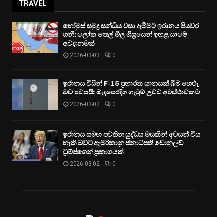
TRAVEL
හෝමුස් සමුද්‍ර සන්ධිය වසා දැමීමට ඉරානය පියවර
ගනී: ලෝක තෙල් මිල ශීඝ්‍රයෙන් ඉහළ යාමේ
අවදානමක්
2026-03-03
0
ඉරානය විසින් F-15 ප්‍රහාරක යානයක් බිම හෙළූ
බව පවසයි; මැදපෙරදිග ගැටුම් උච්ච අවස්ථාවකට
2026-03-02
0
ඉරානය සමඟ පවතින යුද්ධය මසකින් අවසන් විය
හැකි බවට ඇමරිකානු ජනාධිපති ඩොනල්ඩ්
ට්‍රම්ප්ගෙන් ප්‍රකාශයක්
2026-03-02
0