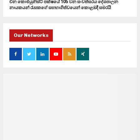
චීන කොමියුනිස්ට් පක්ෂයේ 105 වන සංවත්සරය දේශපාලන
නායකයන් රැසකගේ සහභාගිත්වයෙන් කොළඹදී සමරයි
Our Networks