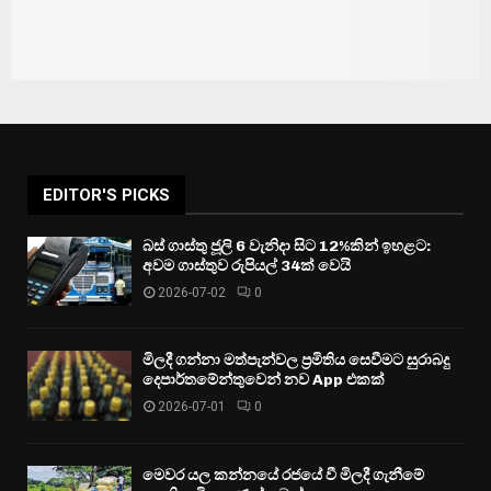
EDITOR'S PICKS
බස් ගාස්තු ජූලි 6 වැනිදා සිට 12%කින් ඉහළට:
අවම ගාස්තුව රුපියල් 34ක් වෙයි
2026-07-02
0
මිලදී ගන්නා මත්පැන්වල ප්‍රමිතිය සෙවීමට සුරාබදු
දෙපාර්තමේන්තුවෙන් නව App එකක්
2026-07-01
0
මෙවර යල කන්නයේ රජයේ වී මිලදී ගැනීමේ