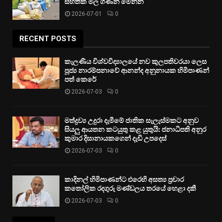
සහතික මිල ගණන් මෙන්න
2026-07-01
0
RECENT POSTS
කැලණිය විශ්වවිද්‍යාලයේ නව කුලපතිවරයා ලෙස
පූජ්‍ය නාරම්පනාවේ ආනන්ද අනුනායක හිමිපාණන්
පත් කෙරේ
2026-07-03
0
මත්ද්‍රව්‍ය උදුරා දැමීමේ ජාතික සැලැස්මකට අනුව
සියලු ආයතන කටයුතු කළ යුතුයි: ජනාධිපති අනුර
කුමාර දිසානායකගෙන් දැඩි උපදෙස්
2026-07-03
0
කාදිනල් හිමිපාණන්ට එරෙහි අසත්‍ය ප්‍රචාර
කතෝලික රදගුරු මණ්ඩලය තරයේ හෙළා දකී
2026-07-03
0