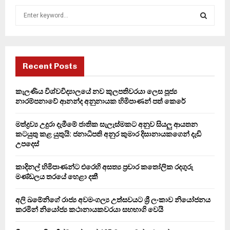
S
e
a
S
r
c
E
h
Recent Posts
f
A
o
කැලණිය විශ්වවිද්‍යාලයේ නව කුලපතිවරයා ලෙස පූජ්‍ය
r
R
නාරම්පනාවේ ආනන්ද අනුනායක හිමිපාණන් පත් කෙරේ
:
C
මත්ද්‍රව්‍ය උදුරා දැමීමේ ජාතික සැලැස්මකට අනුව සියලු ආයතන
කටයුතු කළ යුතුයි: ජනාධිපති අනුර කුමාර දිසානායකගෙන් දැඩි
H
උපදෙස්
කාදිනල් හිමිපාණන්ට එරෙහි අසත්‍ය ප්‍රචාර කතෝලික රදගුරු
මණ්ඩලය තරයේ හෙළා දකී
අලි ඛමේනිගේ රාජ්‍ය අවමංගල්‍ය උත්සවයට ශ්‍රී ලංකාව නියෝජනය
කරමින් නියෝජ්‍ය කථානායකවරයා සහභාගි වෙයි